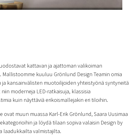
uodostavat kattavan ja ajattoman valikoiman
ia. Mallistoomme kuuluu Grönlund Design Teamin omia
 ja kansainvälisten muotoilijoiden yhteistyönä syntyneitä
 niin moderneja LED-ratkaisuja, klassisia
stimia kuin näyttäviä erikoismallejakin eri tiloihin.
me ovat muun muassa Karl-Erik Grönlund, Saara Uusimaa
kategorioihin ja löydä tilaan sopiva valaisin Design by
 laadukkailta valmistajilta.