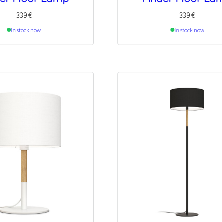
339
€
339
€
In stock now
In stock now