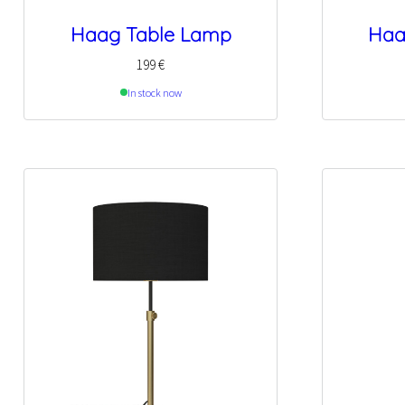
Haag Table Lamp
Haa
199
€
In stock now