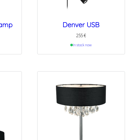
Lamp
Denver USB
255
€
In stock now