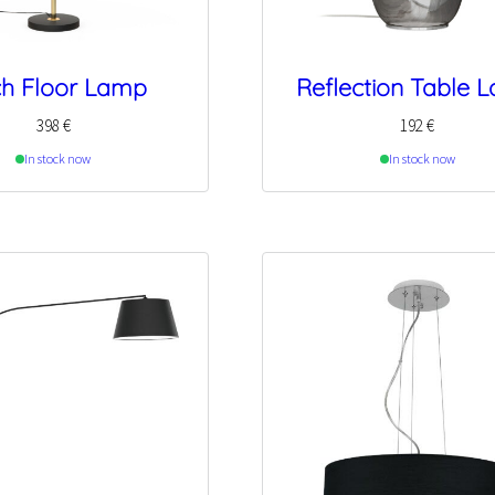
ch Floor Lamp
Reflection Table 
398
€
192
€
In stock now
In stock now