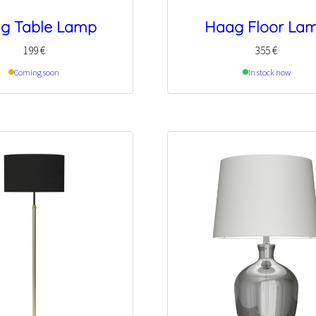
g Table Lamp
Haag Floor La
199
€
355
€
Coming soon
In stock now