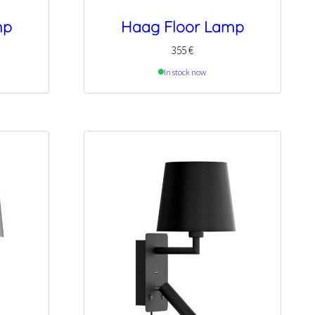
mp
Haag Floor Lamp
355
€
In stock now