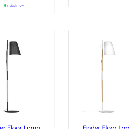
In stock now
der Floor Lamp
Finder Floor La