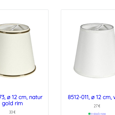
3, ø 12 cm, natur
8512-011, ø 12 cm, 
gold rim
27
€
33
€
In stock now