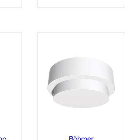
mp
Böhmer