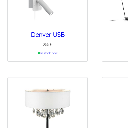
Denver USB
255
€
In stock now