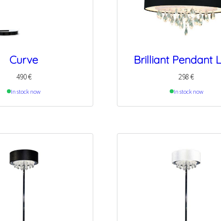
Curve
Brilliant Pendant L
490
€
298
€
In stock now
In stock now