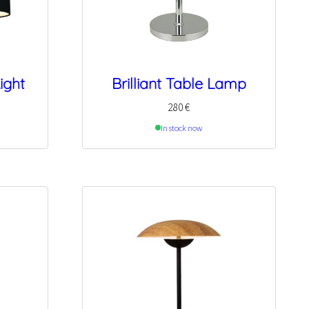
ight
Brilliant Table Lamp
280
€
In stock now