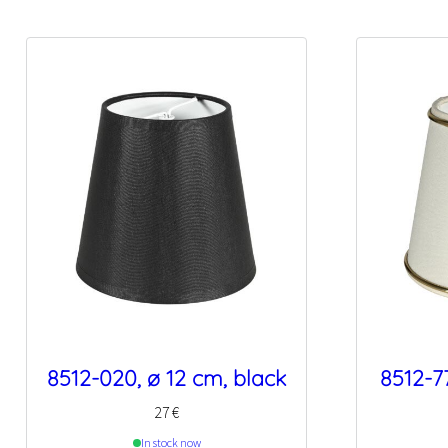
8512-020, ø 12 cm, black
8512-77
27
€
In stock now