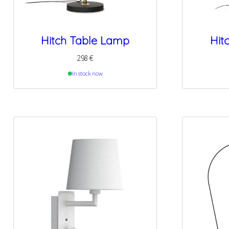
Hitch Table Lamp
Hit
298
€
In stock now