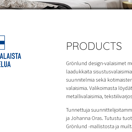
PRODUCTS
Grönlund design-valaisimet m
laadukkaita sisustusvalaisim
suunnitelmia sekä kotimaisten
valaisimia. Valikoimasta löydät
metallivalaisimia, tekstiilivarjo
Tunnettuja suunnittelijoitam
ja Johanna Oras. Tutustu tuote
Grönlund -mallistosta ja muilta