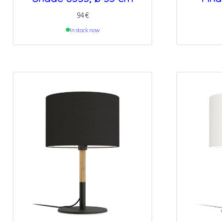
94
€
In stock now