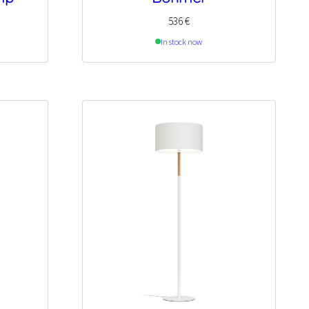
536
€
In stock now