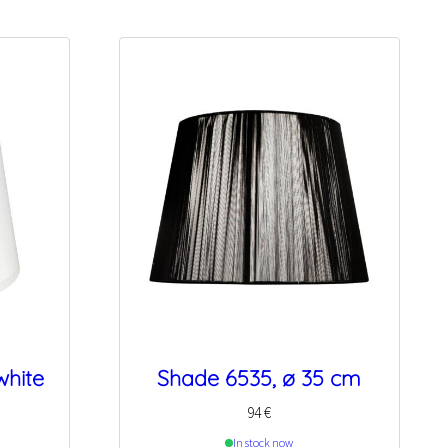
white
Shade 6535, ø 35 cm
94
€
In stock now