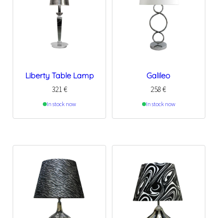
Liberty Table Lamp
Galileo
321
€
258
€
In stock now
In stock now