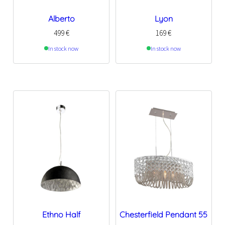
Alberto
Lyon
499
€
169
€
In stock now
In stock now
Ethno Half
Chesterfield Pendant 55