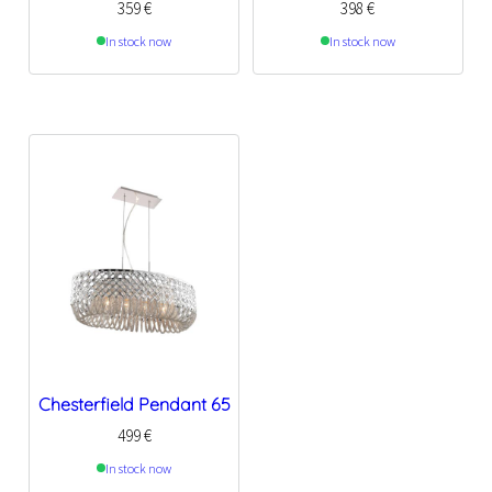
359
€
398
€
In stock now
In stock now
Chesterfield Pendant 65
499
€
In stock now