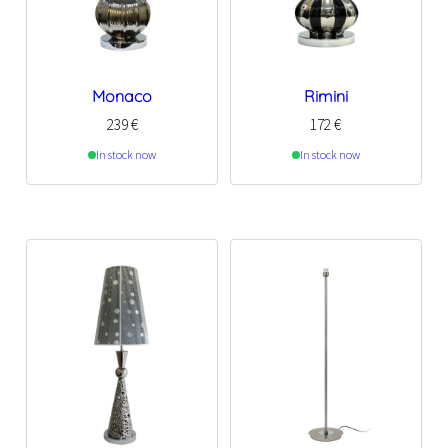
Monaco
Rimini
239
€
172
€
In stock now
In stock now