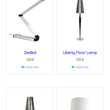
Zedled
Liberty Floor Lamp
160
€
395
€
In stock now
In stock now