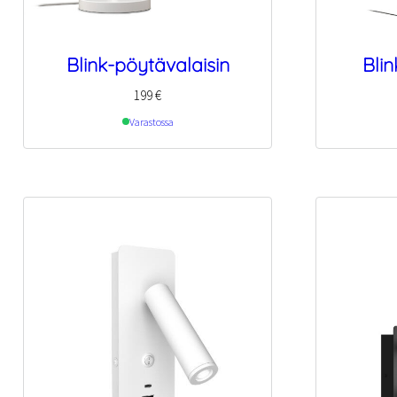
Blink-pöytävalaisin
Blin
199
€
Varastossa