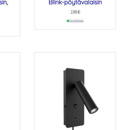
sin,
Blink-pöytävalaisin
199
€
Varastossa