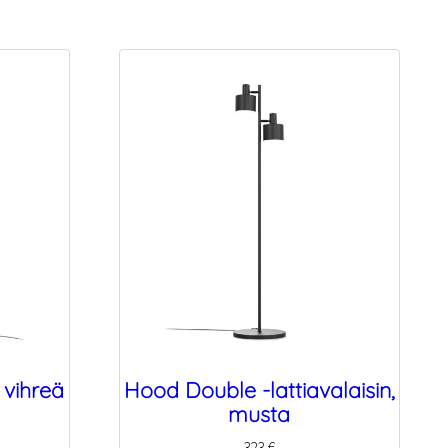
 vihreä
Hood Double -lattiavalaisin,
musta
323
€