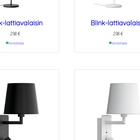
k-lattiavalaisin
Blink-lattiavalais
298
€
298
€
Varastossa
Varastossa