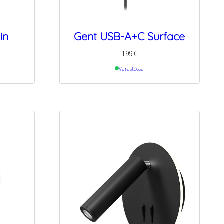
in
Gent USB-A+C Surface
199
€
Varastossa