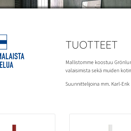
TUOTTEET
Mallistomme koostuu Grönlun
valaisimista sekä muiden kotim
Suunnittelijoina mm. Karl-Eri