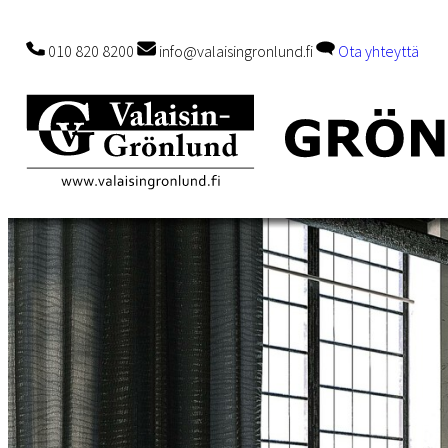
010 820 8200
info@valaisingronlund.fi
Ota yhteyttä