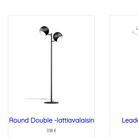
Round Double -lattiavalaisin
Leade
398
€