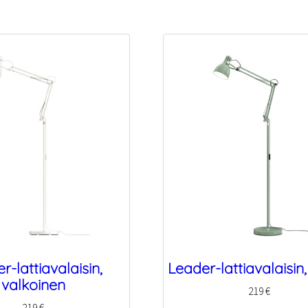
r-lattiavalaisin,
Leader-lattiavalaisin,
valkoinen
219
€
219
€