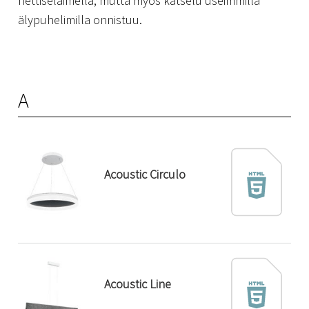
nettiselaimella, mutta myös katselu useimmilla
älypuhelimilla onnistuu.
A
Acoustic Circulo
Acoustic Line