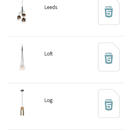
Leeds
Loft
Log