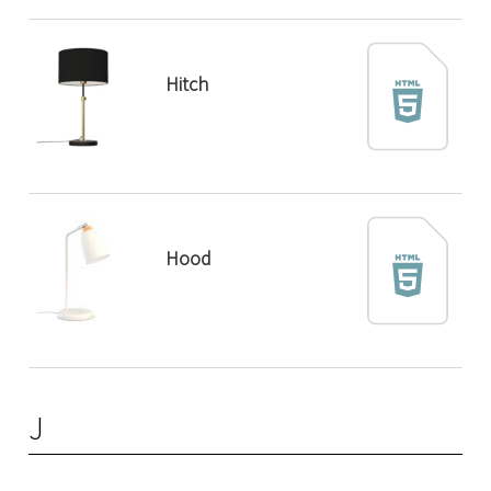
Hitch
Hood
J