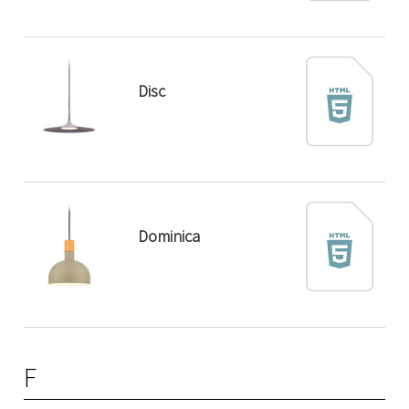
Disc
Dominica
F