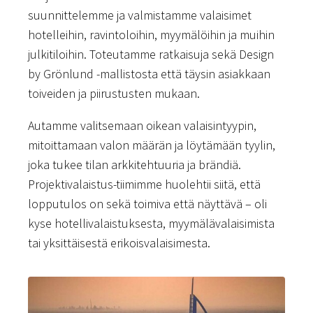
suunnittelemme ja valmistamme valaisimet
hotelleihin, ravintoloihin, myymälöihin ja muihin
julkitiloihin. Toteutamme ratkaisuja sekä Design
by Grönlund -mallistosta että täysin asiakkaan
toiveiden ja piirustusten mukaan.
Autamme valitsemaan oikean valaisintyypin,
mitoittamaan valon määrän ja löytämään tyylin,
joka tukee tilan arkkitehtuuria ja brändiä.
Projektivalaistus-tiimimme huolehtii siitä, että
lopputulos on sekä toimiva että näyttävä – oli
kyse hotellivalaistuksesta, myymälävalaisimista
tai yksittäisestä erikoisvalaisimesta.