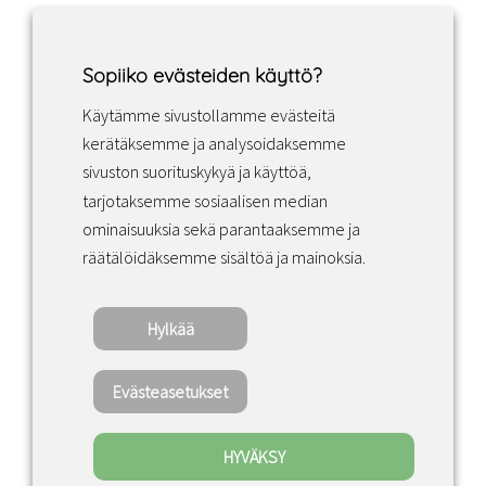
Sopiiko evästeiden käyttö?
Käytämme sivustollamme evästeitä
Facebook
Instagram
LinkedIn
kerätäksemme ja analysoidaksemme
sivuston suorituskykyä ja käyttöä,
tarjotaksemme sosiaalisen median
Sopimusehdot
ominaisuuksia sekä parantaaksemme ja
räätälöidäksemme sisältöä ja mainoksia.
Tietosuojakäytäntö
Hylkää
Copyright ©2022 · Valaisin Grönlund – All
Rights Reserved
Evästeasetukset
HYVÄKSY