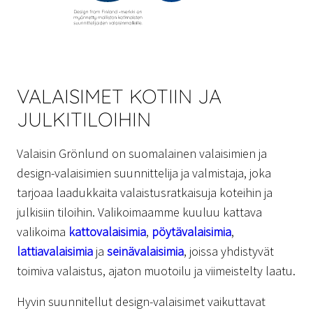
VALAISIMET KOTIIN JA
JULKITILOIHIN
Valaisin Grönlund on suomalainen valaisimien ja
design-valaisimien suunnittelija ja valmistaja, joka
tarjoaa laadukkaita valaistusratkaisuja koteihin ja
julkisiin tiloihin. Valikoimaamme kuuluu kattava
valikoima
kattovalaisimia
,
pöytävalaisimia
,
lattiavalaisimia
ja
seinävalaisimia
, joissa yhdistyvät
toimiva valaistus, ajaton muotoilu ja viimeistelty laatu.
Hyvin suunnitellut design-valaisimet vaikuttavat