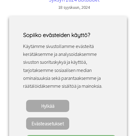
18 syyskuun, 2024
Sopiiko evästeiden käyttö?
Käytämme sivustollamme evästeitä
Facebook
Instagram
LinkedIn
kerätäksemme ja analysoidaksemme
sivuston suorituskykyä ja käyttöä,
tarjotaksemme sosiaalisen median
Sopimusehdot
ominaisuuksia sekä parantaaksemme ja
räätälöidäksemme sisältöä ja mainoksia.
Tietosuojakäytäntö
Hylkää
Copyright ©2022 · Valaisin Grönlund
– All Rights Reserved
Evästeasetukset