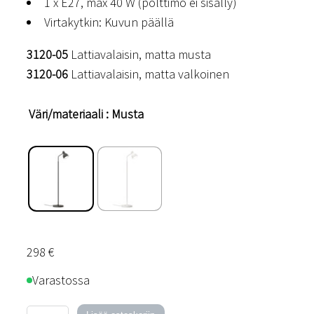
1 x E27, max 40 W (polttimo ei sisälly)
Virtakytkin: Kuvun päällä
3120-05
Lattiavalaisin, matta musta
3120-06
Lattiavalaisin, matta valkoinen
Väri/materiaali
: Musta
298
€
Varastossa