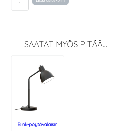
Blink-
Lisää ostoskoriin
lattiavalaisin
määrä
SAATAT MYÖS PITÄÄ…
Blink-pöytävalaisin