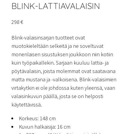
BLINK-LATTIAVALAISIN
298
€
Blink-valaisinsarjan tuotteet ovat
muotokieleltään selkeitä ja ne soveltuvat
monenlaisen sisustuksen joukkoon niin kotiin
kuin työpaikallekin. Sarjaan kuuluu lattia- ja
pöytävalaisin, joista molemmat ovat saatavana
matta mustana ja -valkoisena. Blink-valaisimien
virtakytkin ei ole johdossa kuten yleensä, vaan
valaisinkuvun päällä, josta se on helposti
käytettävissä.
Korkeus: 148 cm
Kuvun halkaisija: 16 cm