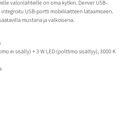
ille valonlähteille on oma kytkin. Denver USB-
integroitu USB-portti mobiililaitteen lataamiseen.
saatavilla mustana ja valkoisena.
m
imo ei sisälly) + 3 W LED (polttimo sisältyy), 3000 K
a