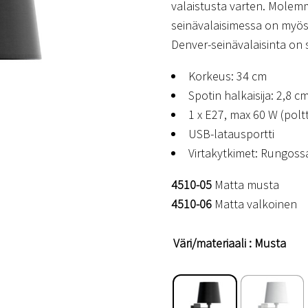
valaistusta varten. Molemm
seinävalaisimessa on myös 
Denver-seinävalaisinta on 
Korkeus: 34 cm
Spotin halkaisija: 2,8 c
1 x E27, max 60 W (poltt
USB-latausportti
Virtakytkimet: Rungoss
4510-05
Matta musta
4510-06
Matta valkoinen
Väri/materiaali
: Musta