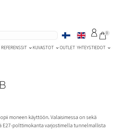
0
REFERENSSIT
KUVASTOT
OUTLET
YHTEYSTIEDOT
B
sopii moneen käyttöön. Valaisimessa on sekä
 E27-polttimokanta varjostimella tunnelmallista