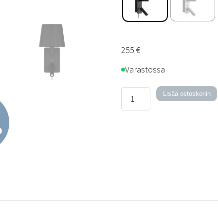
255
€
Varastossa
Denver
Lisää ostoskoriin
USB
määrä