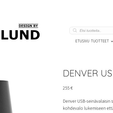
Products
search
ETUSIVU
TUOTTEET
DENVER US
255
€
Denver USB-seinävalaisin 
kohdevalo lukemiseen että