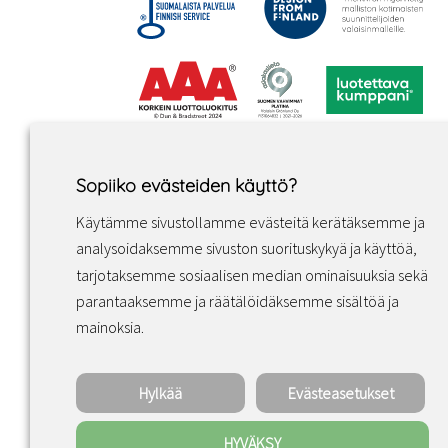
Sopiiko evästeiden käyttö?
Käytämme sivustollamme evästeitä kerätäksemme ja
analysoidaksemme sivuston suorituskykyä ja käyttöä,
tarjotaksemme sosiaalisen median ominaisuuksia sekä
parantaaksemme ja räätälöidäksemme sisältöä ja
Facebook
Instagram
LinkedIn
mainoksia.
Hylkää
Evästeasetukset
HYVÄKSY