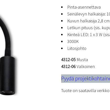
Pinta-asennettava
Seinälevyn halkaisija: 1
Kuvun halkaisija 2,8 cm
Letkun pituus (sis. kup
Kiinteä LED: 1 x 3 W (sis
3000K
Liitosjohto
4312-05
Musta
4312-06
Valkoinen
Pyydä projektikohtain
Tuote on saatavilla verk