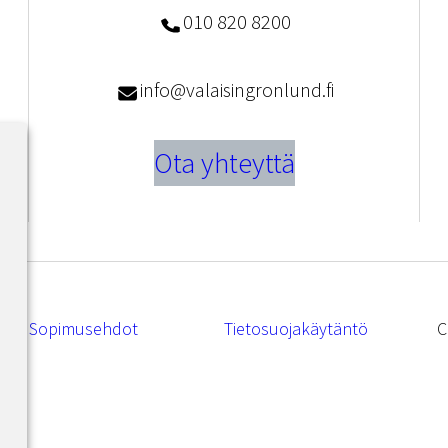
010 820 8200
info@valaisingronlund.fi
Ota yhteyttä
Sopimusehdot
Tietosuojakäytäntö
C