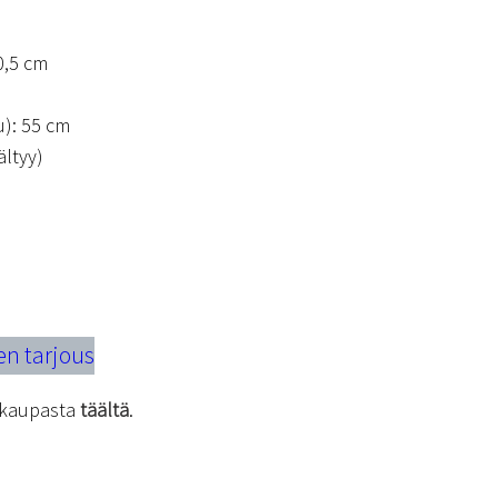
0,5 cm
u): 55 cm
ältyy)
en tarjous
kokaupasta
täältä
.