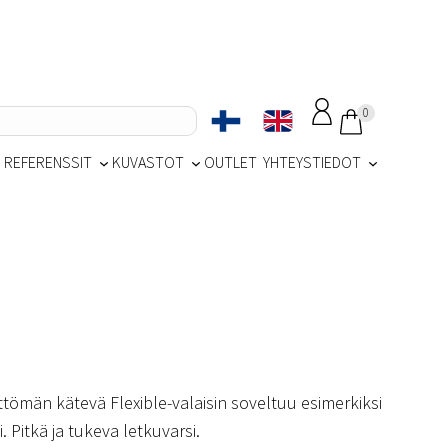
0
REFERENSSIT
KUVASTOT
OUTLET
YHTEYSTIEDOT
ttömän kätevä Flexible-valaisin soveltuu esimerkiksi
 Pitkä ja tukeva letkuvarsi.