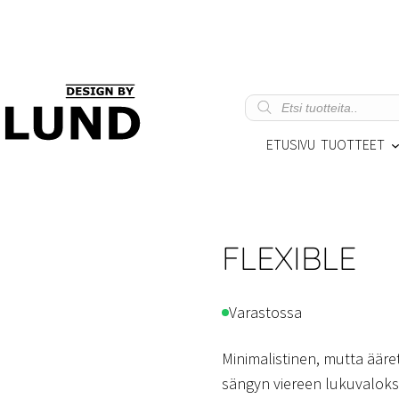
Products
search
ETUSIVU
TUOTTEET
FLEXIBLE
Varastossa
Minimalistinen, mutta ääre
sängyn viereen lukuvaloksi.