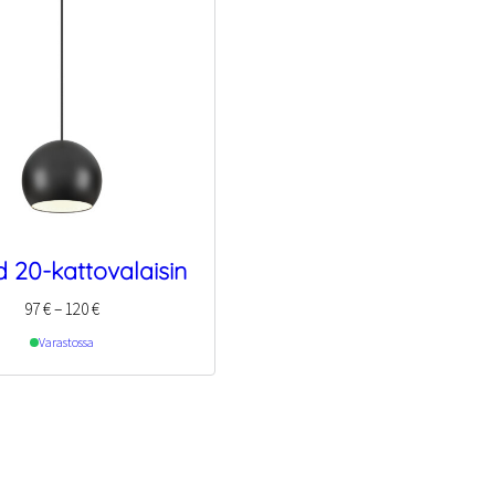
 20-kattovalaisin
Hintaluokka:
97
€
–
120
€
97 €
Varastossa
–
120 €