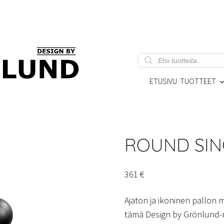
Products
search
ETUSIVU
TUOTTEET
ROUND SING
361
€
Ajaton ja ikoninen pallon 
tämä Design by Grönlund-ma