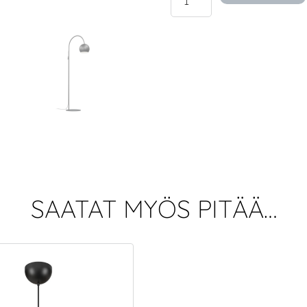
Single
-
lattiavalaisin
määrä
SAATAT MYÖS PITÄÄ…