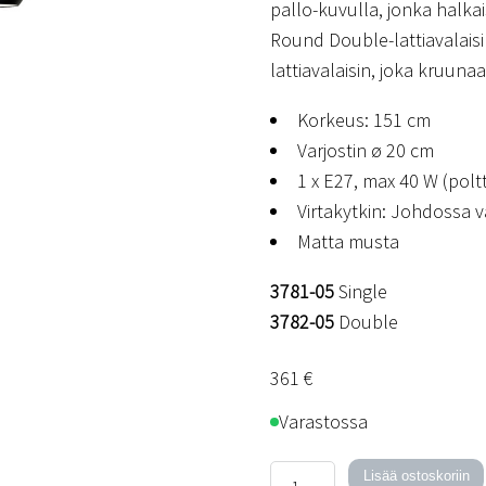
pallo-kuvulla, jonka halk
Round Double-lattiavalaisi
lattiavalaisin, joka kruunaa
Korkeus: 151 cm
Varjostin ø 20 cm
1 x E27, max 40 W (poltt
Virtakytkin: Johdossa v
Matta musta
3781-05
Single
3782-05
Double
361
€
Varastossa
Round
Lisää ostoskoriin