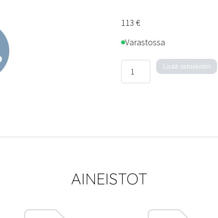
113
€
Varastossa
Shadow-
Lisää ostoskoriin
kattovalaisin
määrä
AINEISTOT