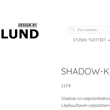
Products
search
ETUSIVU
TUOTTEET
SHADOW-KA
113
€
Shadow on varjostinkattoval
Läpikuultavan varjostimen