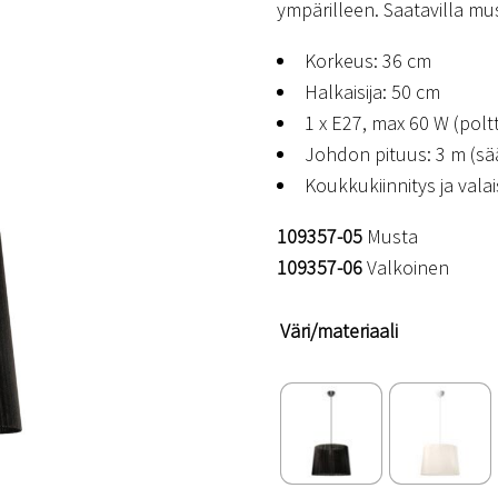
ympärilleen. Saatavilla mus
Korkeus: 36 cm
Halkaisija: 50 cm
1 x E27, max 60 W (poltt
Johdon pituus: 3 m (sä
Koukkukiinnitys ja vala
109357-05
Musta
109357-06
Valkoinen
Väri/materiaali