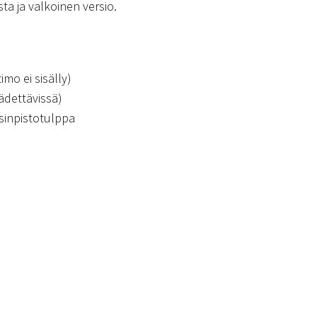
ta ja valkoinen versio.
imo ei sisälly)
ädettävissä)
isinpistotulppa