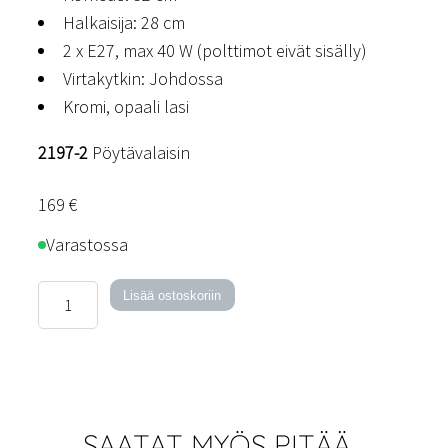
Halkaisija: 28 cm
2 x E27, max 40 W (polttimot eivät sisälly)
Virtakytkin: Johdossa
Kromi, opaali lasi
2197-2
Pöytävalaisin
169
€
Varastossa
Toscana-
Lisää ostoskoriin
pöytävalaisin
määrä
SAATAT MYÖS PITÄÄ…