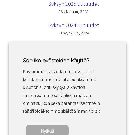
Syksyn 2025 uutuudet
18 elokuun, 2025
Syksyn 2024 uutuudet
18 syyskuun, 2024
Sopiiko evästeiden käyttö?
Käytämme sivustollamme evästeitä
Facebook
Instagram
LinkedIn
kerätäksemme ja analysoidaksemme
sivuston suorituskykyä ja käyttöä,
tarjotaksemme sosiaalisen median
Sopimusehdot
ominaisuuksia sekä parantaaksemme ja
räätälöidäksemme sisältöä ja mainoksia.
Tietosuojakäytäntö
Hylkää
Copyright ©2022 · Valaisin Grönlund – All