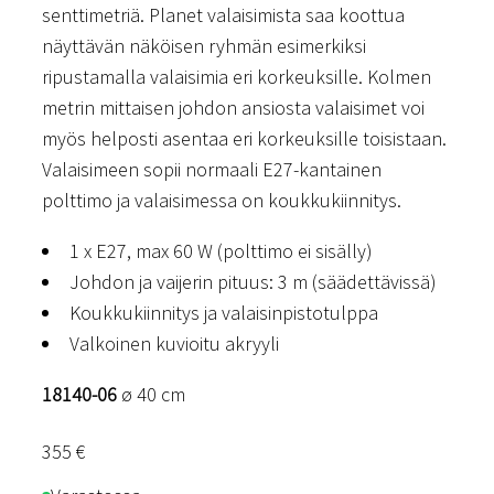
senttimetriä. Planet valaisimista saa koottua
näyttävän näköisen ryhmän esimerkiksi
ripustamalla valaisimia eri korkeuksille. Kolmen
metrin mittaisen johdon ansiosta valaisimet voi
myös helposti asentaa eri korkeuksille toisistaan.
Valaisimeen sopii normaali E27-kantainen
polttimo ja valaisimessa on koukkukiinnitys.
1 x E27, max 60 W (polttimo ei sisälly)
Johdon ja vaijerin pituus: 3 m (säädettävissä)
Koukkukiinnitys ja valaisinpistotulppa
Valkoinen kuvioitu akryyli
18140-06
ø 40 cm
355
€