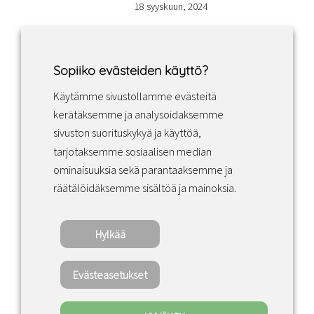
18 syyskuun, 2024
Sopiiko evästeiden käyttö?
Käytämme sivustollamme evästeitä
Facebook
Instagram
LinkedIn
kerätäksemme ja analysoidaksemme
sivuston suorituskykyä ja käyttöä,
tarjotaksemme sosiaalisen median
Sopimusehdot
ominaisuuksia sekä parantaaksemme ja
räätälöidäksemme sisältöä ja mainoksia.
Tietosuojakäytäntö
Hylkää
Copyright ©2022 · Valaisin Grönlund – All
Rights Reserved
Evästeasetukset