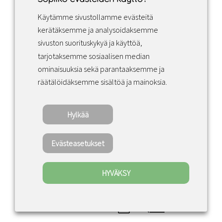
Käytämme sivustollamme evästeitä
Facebook
Instagram
LinkedIn
kerätäksemme ja analysoidaksemme
sivuston suorituskykyä ja käyttöä,
tarjotaksemme sosiaalisen median
Sopimusehdot
ominaisuuksia sekä parantaaksemme ja
räätälöidäksemme sisältöä ja mainoksia.
Tietosuojakäytäntö
Hylkää
Copyright ©2022 · Valaisin Grönlund – All
Rights Reserved
Evästeasetukset
HYVÄKSY
0