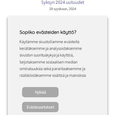
Syksyn 2024 uutuudet
18 syyskuun, 2024
Sopiiko evästeiden käyttö?
Käytämme sivustollamme evästeitä
Facebook
Instagram
LinkedIn
kerätäksemme ja analysoidaksemme
sivuston suorituskykyä ja käyttöä,
tarjotaksemme sosiaalisen median
Sopimusehdot
ominaisuuksia sekä parantaaksemme ja
räätälöidäksemme sisältöä ja mainoksia.
Tietosuojakäytäntö
Hylkää
Copyright ©2022 · Valaisin Grönlund – All
Rights Reserved
Evästeasetukset