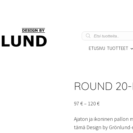
Products
search
ETUSIVU
TUOTTEET
ROUND 20-
Hintaluokka:
97
€
–
120
€
97 €
Ajaton ja ikoninen pallon 
–
tämä Design by Grönlund-m
120 €