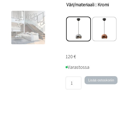
Väri/materiaali
: Kromi
120
€
Varastossa
Round
Lisää ostoskoriin
20-
kattovalaisin
määrä