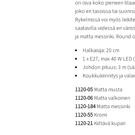
on oiva koko pieneen tilaa
joko eri tasoissa tai suori
Rykelmissä voi myös leikitel
saatavilla viidessä eri vär
ja matta messinki. Round on
Halkaisija: 20 cm
1 x E27, max 40 W LED (p
Johdon pituus: 3 m (sä
Koukkukiinnitys ja vala
1120-05
Matta musta
1120-06
Matta valkoinen
1120-184
Matta messinki
1120-55
Kromi
1120-21
Kiiltävä kupari