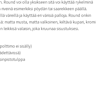
n. Round voi olla yksikseen sitä voi käyttää rykelminä
na riveinä esimerkiksi pöydän tai saarekkeen päällä.
lä väreillä ja käyttää eri värisiä palloja. Round onkin
issä: matta musta, matta valkoinen, kiiltävä kupari, kromi
 leikkisä valaisin, joka kruunaa sisustuksesi.
olttimo ei sisälly)
ädettävissä)
isinpistotulppa