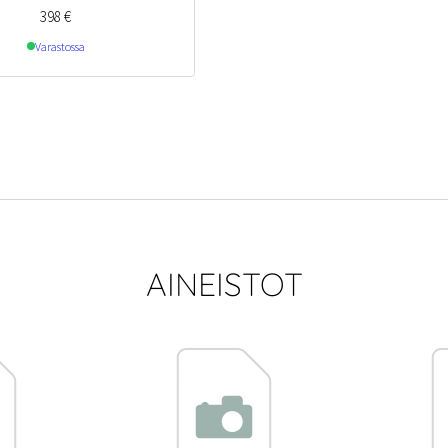
398
€
Varastossa
AINEISTOT