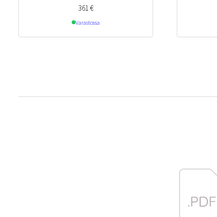
361
€
Varastossa