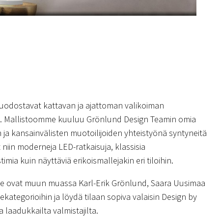
uodostavat kattavan ja ajattoman valikoiman
ia. Mallistoomme kuuluu Grönlund Design Teamin omia
 ja kansainvälisten muotoilijoiden yhteistyönä syntyneitä
 niin moderneja LED-ratkaisuja, klassisia
stimia kuin näyttäviä erikoismallejakin eri tiloihin.
me ovat muun muassa Karl-Erik Grönlund, Saara Uusimaa
kategorioihin ja löydä tilaan sopiva valaisin Design by
 laadukkailta valmistajilta.