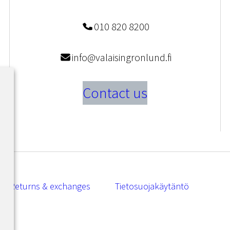
010 820 8200
info@valaisingronlund.fi
Contact us
Returns & exchanges
Tietosuojakäytäntö