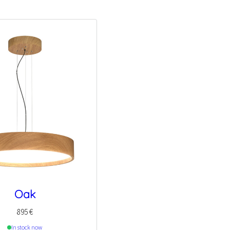
Oak
895
€
In stock now