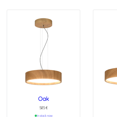
Oak
585
€
In stock now