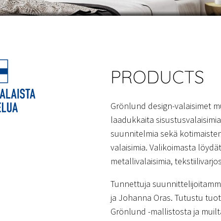
PRODUCTS
Grönlund design-valaisimet m
laadukkaita sisustusvalaisim
suunnitelmia sekä kotimaisten
valaisimia. Valikoimasta löydät
metallivalaisimia, tekstiilivarjo
Tunnettuja suunnittelijoitam
ja Johanna Oras. Tutustu tuote
Grönlund -mallistosta ja muilta