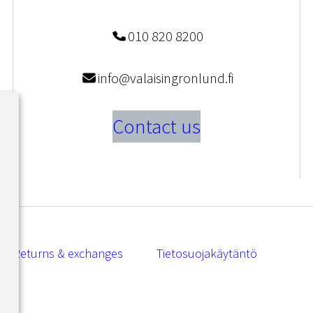
010 820 8200
info@valaisingronlund.fi
Contact us
Returns & exchanges
Tietosuojakäytäntö