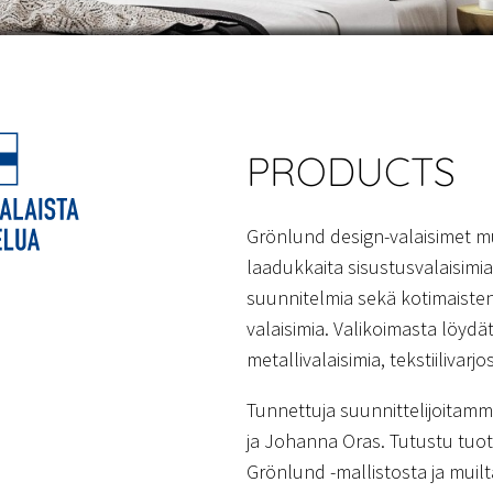
PRODUCTS
Grönlund design-valaisimet m
laadukkaita sisustusvalaisim
suunnitelmia sekä kotimaisten
valaisimia. Valikoimasta löydät
metallivalaisimia, tekstiilivarjo
Tunnettuja suunnittelijoitam
ja Johanna Oras. Tutustu tuote
Grönlund -mallistosta ja muilta