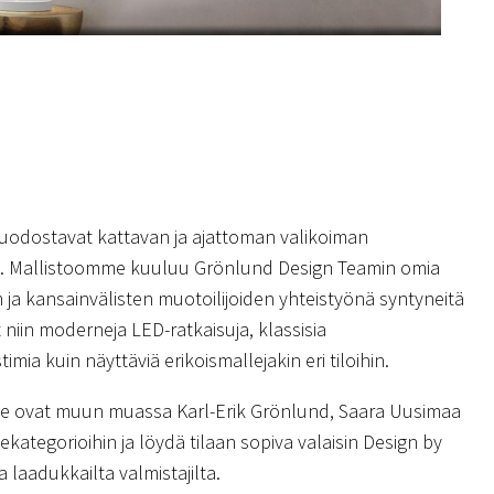
uodostavat kattavan ja ajattoman valikoiman
ia. Mallistoomme kuuluu Grönlund Design Teamin omia
 ja kansainvälisten muotoilijoiden yhteistyönä syntyneitä
 niin moderneja LED-ratkaisuja, klassisia
stimia kuin näyttäviä erikoismallejakin eri tiloihin.
me ovat muun muassa Karl-Erik Grönlund, Saara Uusimaa
kategorioihin ja löydä tilaan sopiva valaisin Design by
 laadukkailta valmistajilta.