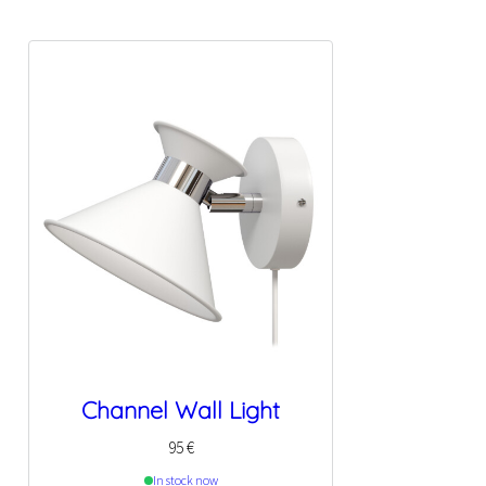
Channel Wall Light
95
€
In stock now