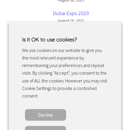
August 18, 2025
Dubai Expo 2020
August 16, 2021
Is it OK to use cookies?
We use cookies on our website to give you
the most relevant experience by
Facebook
Instagram
LinkedIn
remembering your preferences and repeat
visits. By clicking “Accept”, you consent to the
use of ALL the cookies. However you may visit
Returns & exchanges
Cookie Settings to provide a controlled
consent.
Tietosuojakäytäntö
Decline
Copyright ©2022 · Valaisin Grönlund – All
Rights Reserved