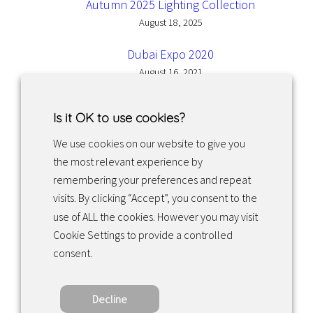
Autumn 2025 Lighting Collection
August 18, 2025
Dubai Expo 2020
August 16, 2021
Is it OK to use cookies?
We use cookies on our website to give you
the most relevant experience by
Facebook
Instagram
LinkedIn
remembering your preferences and repeat
visits. By clicking “Accept”, you consent to the
use of ALL the cookies. However you may visit
Returns & exchanges
Cookie Settings to provide a controlled
consent.
Tietosuojakäytäntö
Decline
Copyright ©2022 · Valaisin Grönlund – All