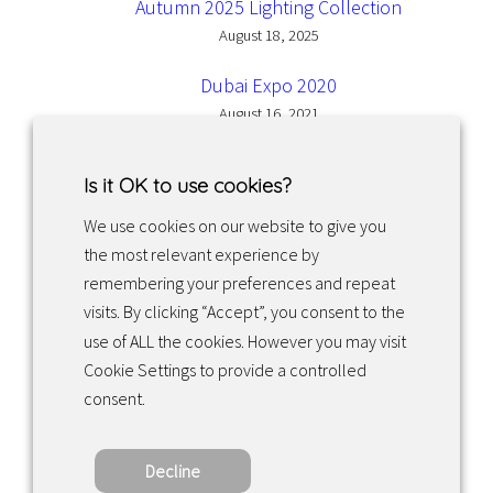
Autumn 2025 Lighting Collection
August 18, 2025
Dubai Expo 2020
August 16, 2021
Is it OK to use cookies?
We use cookies on our website to give you
the most relevant experience by
Facebook
Instagram
LinkedIn
remembering your preferences and repeat
visits. By clicking “Accept”, you consent to the
use of ALL the cookies. However you may visit
Returns & exchanges
Cookie Settings to provide a controlled
consent.
Tietosuojakäytäntö
Decline
Copyright ©2022 · Valaisin Grönlund – All