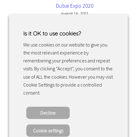
Dubai Expo 2020
August 16, 2021
Is it OK to use cookies?
We use cookies on our website to give you
the most relevant experience by
Facebook
Instagram
LinkedIn
remembering your preferences and repeat
visits. By clicking “Accept”, you consent to the
use of ALL the cookies. However you may visit
Returns & exchanges
Cookie Settings to provide a controlled
consent.
Tietosuojakäytäntö
Decline
Copyright ©2022 · Valaisin Grönlund – All
Rights Reserved
Cookie settings