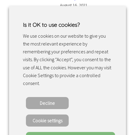
August 16, 2021
Is it OK to use cookies?
We use cookies on our website to give you
the most relevant experience by
Facebook
Instagram
LinkedIn
remembering your preferences and repeat
visits. By clicking “Accept”, you consent to the
use of ALL the cookies. However you may visit
Returns & exchanges
Cookie Settings to provide a controlled
consent.
Tietosuojakäytäntö
Decline
Copyright ©2022 · Valaisin Grönlund – All
Rights Reserved
Cookie settings