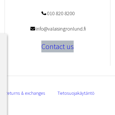
010 820 8200
info@valaisingronlund.fi
Contact us
Returns & exchanges
Tietosuojakäytäntö