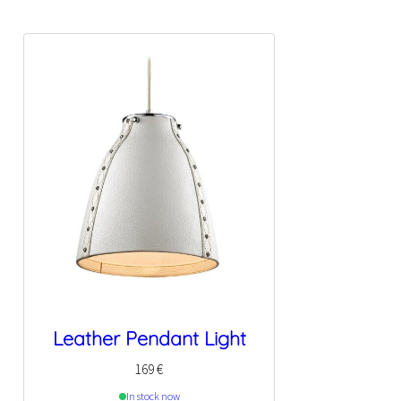
Leather Pendant Light
169
€
In stock now