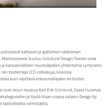
uodostavat kattavan ja ajattoman valikoiman
ia. Mallistoomme kuuluu Grönlund Design Teamin omia
 ja kansainvälisten muotoilijoiden yhteistyönä syntyneitä
 niin moderneja LED-ratkaisuja, klassisia
stimia kuin näyttäviä erikoismallejakin eri tiloihin.
me ovat muun muassa Karl-Erik Grönlund, Saara Uusimaa
kategorioihin ja löydä tilaan sopiva valaisin Design by
 laadukkailta valmistajilta.