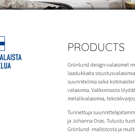
PRODUCTS
Grönlund design-valaisimet m
laadukkaita sisustusvalaisim
suunnitelmia sekä kotimaisten
valaisimia. Valikoimasta löydät
metallivalaisimia, tekstiilivarjo
Tunnettuja suunnittelijoitam
ja Johanna Oras. Tutustu tuote
Grönlund -mallistosta ja muilta