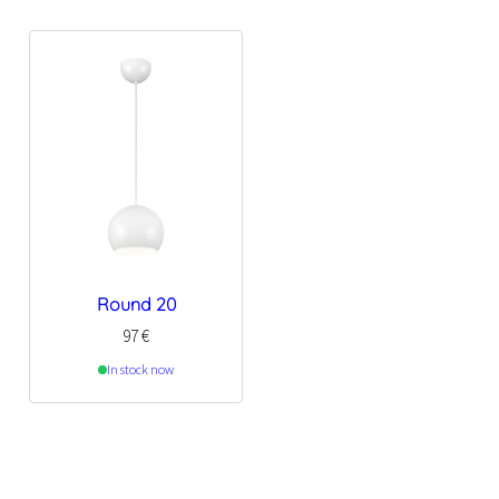
Round 20
97
€
In stock now