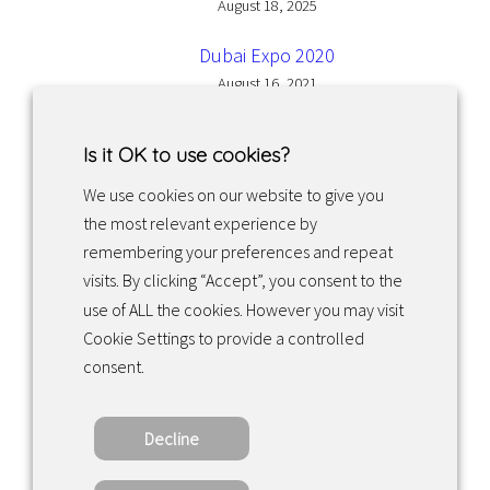
August 18, 2025
Dubai Expo 2020
August 16, 2021
Is it OK to use cookies?
We use cookies on our website to give you
the most relevant experience by
Facebook
Instagram
LinkedIn
remembering your preferences and repeat
visits. By clicking “Accept”, you consent to the
use of ALL the cookies. However you may visit
Returns & exchanges
Cookie Settings to provide a controlled
consent.
Tietosuojakäytäntö
Decline
Copyright ©2022 · Valaisin Grönlund – All
Rights Reserved