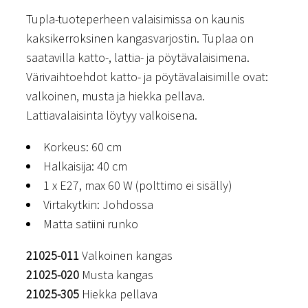
314 €
Tupla-tuoteperheen valaisimissa on kaunis
–
kaksikerroksinen kangasvarjostin. Tuplaa on
339 €
saatavilla katto-, lattia- ja pöytävalaisimena.
Värivaihtoehdot katto- ja pöytävalaisimille ovat:
valkoinen, musta ja hiekka pellava.
Lattiavalaisinta löytyy valkoisena.
Korkeus: 60 cm
Halkaisija: 40 cm
1 x E27, max 60 W (polttimo ei sisälly)
Virtakytkin: Johdossa
Matta satiini runko
21025-011
Valkoinen kangas
21025-020
Musta kangas
21025-305
Hiekka pellava