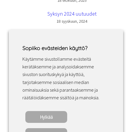
18 elokuun, 2025
Syksyn 2024 uutuudet
18 syyskuun, 2024
Sopiiko evästeiden käyttö?
Käytämme sivustollamme evästeitä
Facebook
Instagram
LinkedIn
kerätäksemme ja analysoidaksemme
sivuston suorituskykyä ja käyttöä,
tarjotaksemme sosiaalisen median
Sopimusehdot
ominaisuuksia sekä parantaaksemme ja
räätälöidäksemme sisältöä ja mainoksia.
Tietosuojakäytäntö
Hylkää
Copyright ©2022 · Valaisin Grönlund – All
Rights Reserved