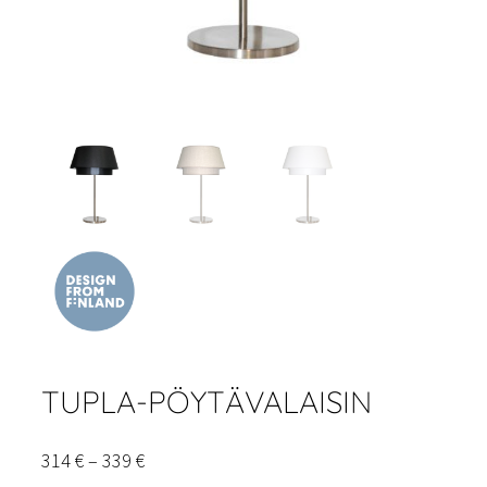
TUPLA-PÖYTÄVALAISIN
Hintaluokka:
314
€
–
339
€