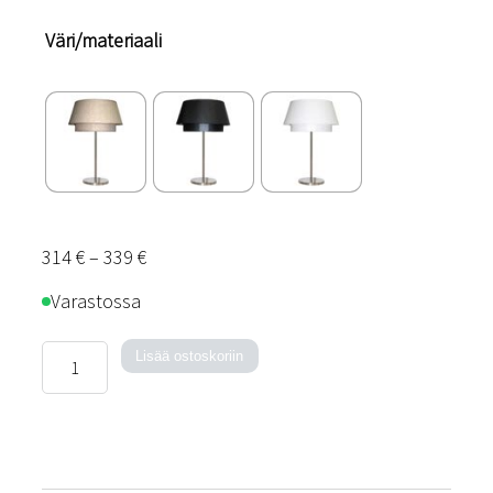
Väri/materiaali
Hintaluokka:
314
€
–
339
€
314 €
Varastossa
–
339 €
Tupla-
Lisää ostoskoriin
pöytävalaisin
määrä