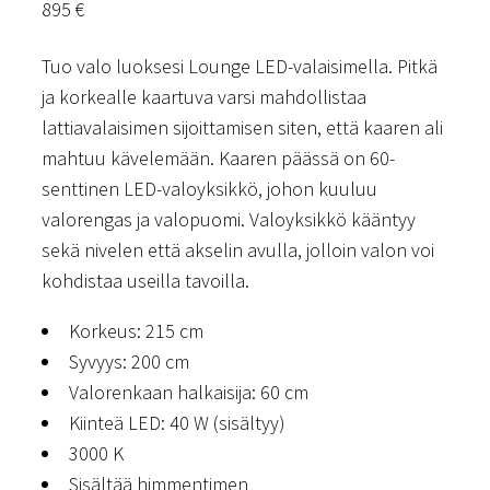
895
€
Tuo valo luoksesi Lounge LED-valaisimella. Pitkä
ja korkealle kaartuva varsi mahdollistaa
lattiavalaisimen sijoittamisen siten, että kaaren ali
mahtuu kävelemään. Kaaren päässä on 60-
senttinen LED-valoyksikkö, johon kuuluu
valorengas ja valopuomi. Valoyksikkö kääntyy
sekä nivelen että akselin avulla, jolloin valon voi
kohdistaa useilla tavoilla.
Korkeus: 215 cm
Syvyys: 200 cm
Valorenkaan halkaisija: 60 cm
Kiinteä LED: 40 W (sisältyy)
3000 K
Sisältää himmentimen