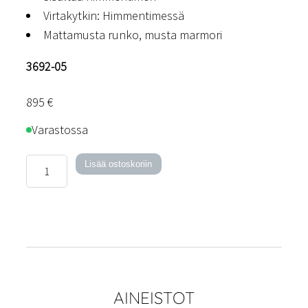
Virtakytkin: Himmentimessä
Mattamusta runko, musta marmori
3692-05
895
€
Varastossa
Lounge
Lisää ostoskoriin
LED
-
lattiavalaisin
määrä
AINEISTOT