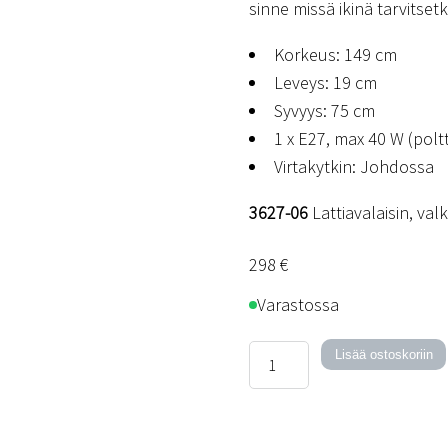
sinne missä ikinä tarvitsetk
Korkeus: 149 cm
Leveys: 19 cm
Syvyys: 75 cm
1 x E27, max 40 W (poltt
Virtakytkin: Johdossa
3627-06
Lattiavalaisin, val
298
€
Varastossa
Houston-
Lisää ostoskoriin
lattiavalaisin
määrä