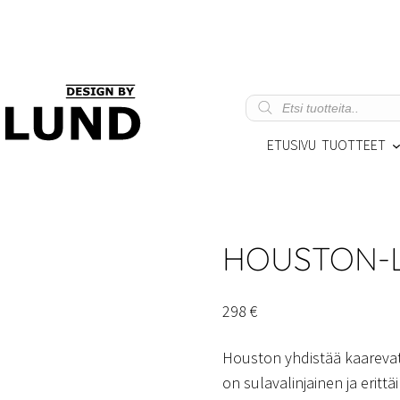
Products
search
ETUSIVU
TUOTTEET
HOUSTON-L
298
€
Houston yhdistää kaarevat
on sulavalinjainen ja eritt