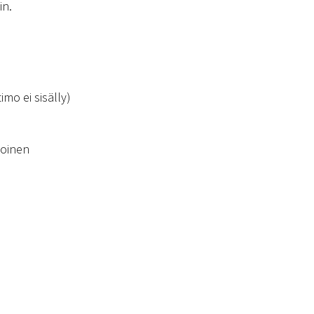
in.
imo ei sisälly)
koinen