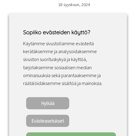
18 syyskuun, 2024
Sopiiko evästeiden käyttö?
Käytämme sivustollamme evästeitä
Facebook
Instagram
LinkedIn
kerätäksemme ja analysoidaksemme
sivuston suorituskykyä ja käyttöä,
tarjotaksemme sosiaalisen median
Sopimusehdot
ominaisuuksia sekä parantaaksemme ja
räätälöidäksemme sisältöä ja mainoksia.
Tietosuojakäytäntö
Hylkää
Copyright ©2022 · Valaisin Grönlund – All
Rights Reserved
Evästeasetukset