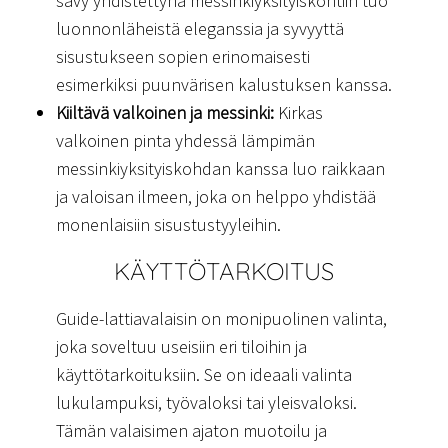
sävy yhdistettynä messinkiyksityiskohtiin tuo
luonnonläheistä eleganssia ja syvyyttä
sisustukseen sopien erinomaisesti
esimerkiksi puunvärisen kalustuksen kanssa.
Kiiltävä valkoinen ja messinki:
Kirkas
valkoinen pinta yhdessä lämpimän
messinkiyksityiskohdan kanssa luo raikkaan
ja valoisan ilmeen, joka on helppo yhdistää
monenlaisiin sisustustyyleihin.
KÄYTTÖTARKOITUS
Guide-lattiavalaisin on monipuolinen valinta,
joka soveltuu useisiin eri tiloihin ja
käyttötarkoituksiin. Se on ideaali valinta
lukulampuksi, työvaloksi tai yleisvaloksi.
Tämän valaisimen ajaton muotoilu ja