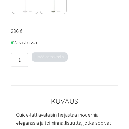
296
€
Varastossa
Guide-
Lisää ostoskoriin
lattiavalaisin
määrä
KUVAUS
Guide-lattiavalaisin heijastaa modernia
eleganssia ja toiminnallisuutta, jotka sopivat