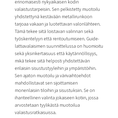
erinomaisesti nykyaikaisen kodin
valaistustarpeisiin. Sen pelkistetty muotoilu
yhdistettynä kestävään metallirunkoon
tarjoaa vakaan ja luotettavan valonlähteen.
Tämä tekee siitä loistavan valinnan sekä
työskentelyyn että rentoutumiseen. Guide-
lattiavalaisimen suunnittelussa on huomioitu
sekä yksinkertaisuus että käytännöllisyys,
mikä tekee siitä helposti yhdistettävän
erilaisiin sisustustyyleihin ja ympäristöihin.
Sen ajaton muotoilu ja värivaihtoehdot
mahdollistavat sen sijoittamisen
monenlaisiin tiloihin ja sisustuksiin. Se on
ihanteellinen valinta jokaiseen kotiin, jossa
arvostetaan tyylikästä muotoilua
valaistusratkaisuissa.