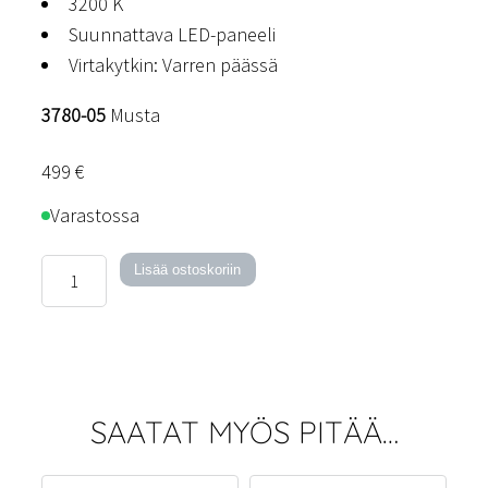
3200 K
Suunnattava LED-paneeli
Virtakytkin: Varren päässä
3780-05
Musta
499
€
Varastossa
Arm-
Lisää ostoskoriin
lattiavalaisin
määrä
SAATAT MYÖS PITÄÄ…