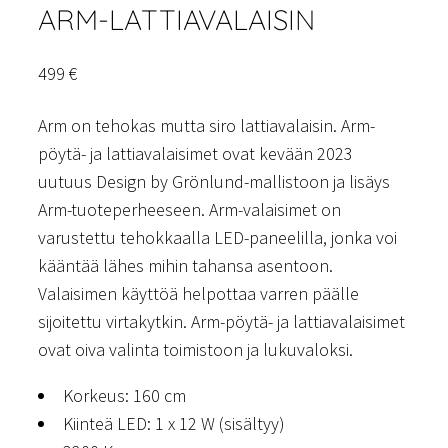
ARM-LATTIAVALAISIN
499
€
Arm on tehokas mutta siro lattiavalaisin. Arm-
pöytä- ja lattiavalaisimet ovat kevään 2023
uutuus Design by Grönlund-mallistoon ja lisäys
Arm-tuoteperheeseen. Arm-valaisimet on
varustettu tehokkaalla LED-paneelilla, jonka voi
kääntää lähes mihin tahansa asentoon.
Valaisimen käyttöä helpottaa varren päälle
sijoitettu virtakytkin. Arm-pöytä- ja lattiavalaisimet
ovat oiva valinta toimistoon ja lukuvaloksi.
Korkeus: 160 cm
Kiinteä LED: 1 x 12 W (sisältyy)