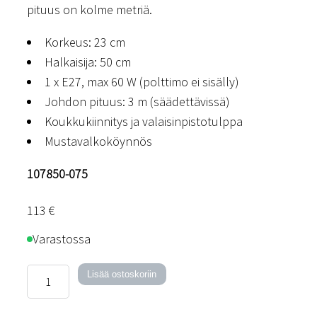
pituus on kolme metriä.
Korkeus: 23 cm
Halkaisija: 50 cm
1 x E27, max 60 W (polttimo ei sisälly)
Johdon pituus: 3 m (säädettävissä)
Koukkukiinnitys ja valaisinpistotulppa
Mustavalkoköynnös
107850-075
113
€
Varastossa
Torino-
Lisää ostoskoriin
kattovalaisin
määrä