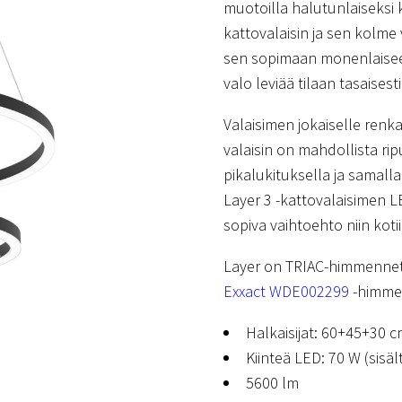
muotoilla halutunlaiseksi 
kattovalaisin ja sen kolme
sen sopimaan monenlaisee
valo leviää tilaan tasaises
Valaisimen jokaiselle renka
valaisin on mahdollista rip
pikalukituksella ja samal
Layer 3 -kattovalaisimen LE
sopiva vaihtoehto niin kotiin
Layer on TRIAC-himmennett
Exxact WDE002299
-himmen
Halkaisijat: 60+45+30 
Kiinteä LED: 70 W (sisäl
5600 lm