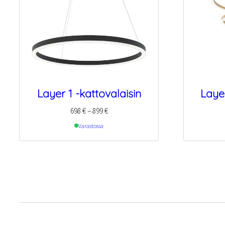
Layer 1 -kattovalaisin
Layer
Hintaluokka:
698
€
–
899
€
698 €
Varastossa
–
899 €