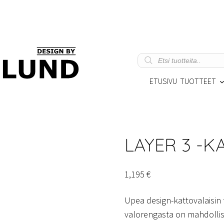
Products
search
ETUSIVU
TUOTTEET
LAYER 3 -K
1,195
€
Upea design-kattovalaisin 
valorengasta on mahdollista