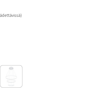
äädettävissä)