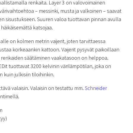
kallistamalla renkaita. Layer 3 on valovoimainen
 värivaihtoehtoa – messinki, musta ja valkoinen – saavat
n sisustukseen. Suuren valoa tuottavan pinnan avulla
ti häikäisemättä katsojaa.
alle on kolmen metrin vaijerit, joten tarvittaessa
ustaa korkeaankin kattoon. Vaijerit pysyvät paikoillaan
la renkaiden säätäminen vaakatasoon on helppoa.
Dit tuottavat 3200 kelvinin värilämpötilan, joka on
 kuin julkisiin tiloihinkin.
ävä valaisin. Valaisin on testattu mm.
Schneider
timellä.
cm
tyy)