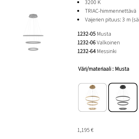
3200 K
TRIAC-himmennettävä
Vaijerien pituus: 3 m (s
1232-05
Musta
1232-06
Valkoinen
1232-64
Messinki
Väri/materiaali
: Musta
1,195
€