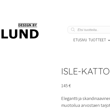
Products
search
ETUSIVU
TUOTTEET
ISLE-KATTO
145
€
Elegantti ja skandinaavine
muotoilua arvostaen tarjot