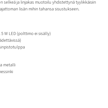
 selkeä ja linjakas muotoilu yhdistettynä tyylikkäisiin
ä ajattoman lisän mihin tahansa sisustukseen.
 5 W LED (polttimo ei sisälly)
ädettävissä)
sinpistotulppa
a metalli
essinki