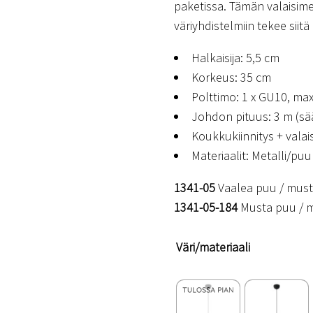
paketissa. Tämän valaisimen
väriyhdistelmiin tekee siit
Halkaisija: 5,5 cm
Korkeus: 35 cm
Polttimo: 1 x GU10, max
Johdon pituus: 3 m (sä
Koukkukiinnitys + valai
Materiaalit: Metalli/puu
1341-05
Vaalea puu / must
1341-05-184
Musta puu / m
Väri/materiaali