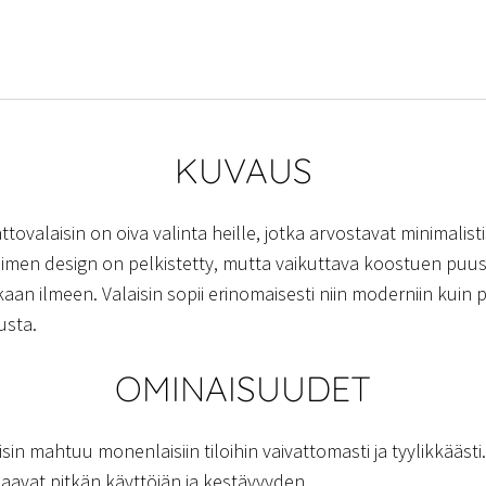
KUVAUS
ttovalaisin on oiva valinta heille, jotka arvostavat minimalis
isimen design on pelkistetty, mutta vaikuttava koostuen puust
aan ilmeen. Valaisin sopii erinomaisesti niin moderniin kui
usta.
OMINAISUUDET
sin mahtuu monenlaisiin tiloihin vaivattomasti ja tyylikkäästi.
aavat pitkän käyttöiän ja kestävyyden.