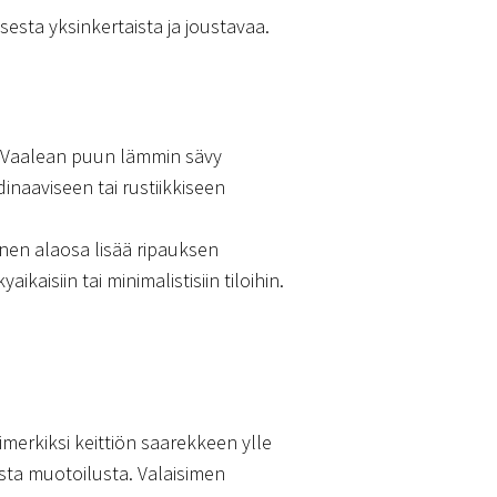
esta yksinkertaista ja joustavaa.
n. Vaalean puun lämmin sävy
inaaviseen tai rustiikkiseen
nen alaosa lisää ripauksen
aisiin tai minimalistisiin tiloihin.
esimerkiksi keittiön saarekkeen ylle
esta muotoilusta. Valaisimen