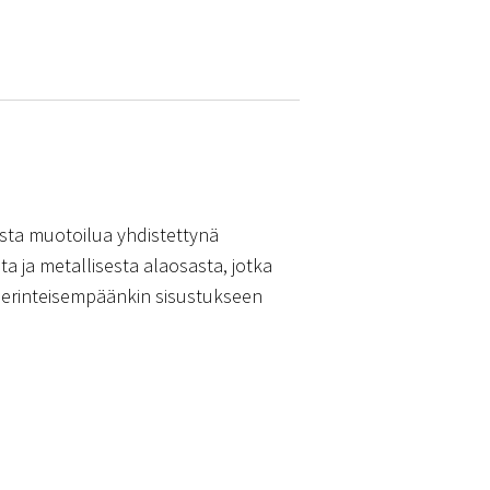
tista muotoilua yhdistettynä
a ja metallisesta alaosasta, jotka
n perinteisempäänkin sisustukseen