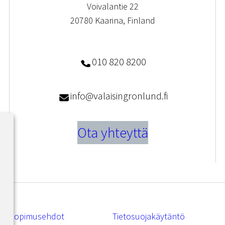
Voivalantie 22
20780 Kaarina, Finland
010 820 8200
info@valaisingronlund.fi
Ota yhteyttä
Sopimusehdot
Tietosuojakäytäntö