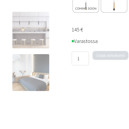
145
€
Varastossa
Isle-
Lisää ostoskoriin
kattovalaisin
määrä