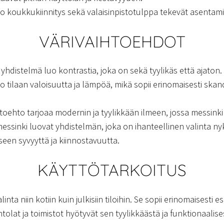
o koukkukiinnitys sekä valaisinpistotulppa tekevät asentamis
VÄRIVAIHTOEHDOT
hdistelmä luo kontrastia, joka on sekä tyylikäs että ajato
tilaan valoisuutta ja lämpöä, mikä sopii erinomaisesti skand
oehto tarjoaa modernin ja tyylikkään ilmeen, jossa messinki
sinki luovat yhdistelmän, joka on ihanteellinen valinta nykyaik
een syvyyttä ja kiinnostavuutta.
KÄYTTÖTARKOITUS
inta niin kotiin kuin julkisiin tiloihin. Se sopii erinomaisesti 
tolat ja toimistot hyötyvät sen tyylikkäästä ja funktionaalis