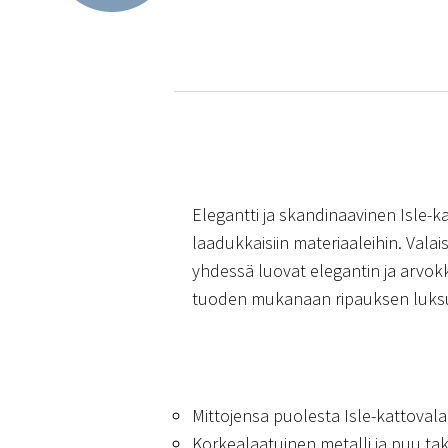
Elegantti ja skandinaavinen Isle-ka
laadukkaisiin materiaaleihin. Vala
yhdessä luovat elegantin ja arvokk
tuoden mukanaan ripauksen luks
Mittojensa puolesta Isle-kattovalai
Korkealaatuinen metalli ja puu tak