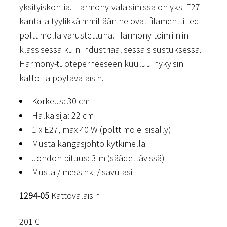
yksityiskohtia. Harmony-valaisimissa on yksi E27-
kanta ja tyylikkäimmillään ne ovat filamentti-led-
polttimolla varustettuna. Harmony toimii niin
klassisessa kuin industriaalisessa sisustuksessa.
Harmony-tuoteperheeseen kuuluu nykyisin
katto- ja pöytävalaisin.
Korkeus: 30 cm
Halkaisija: 22 cm
1 x E27, max 40 W (polttimo ei sisälly)
Musta kangasjohto kytkimellä
Johdon pituus: 3 m (säädettävissä)
Musta / messinki / savulasi
1294-05
Kattovalaisin
201
€