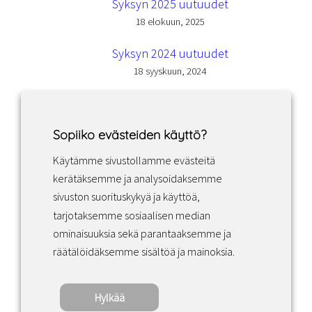
Syksyn 2025 uutuudet
18 elokuun, 2025
Syksyn 2024 uutuudet
18 syyskuun, 2024
Sopiiko evästeiden käyttö?
Käytämme sivustollamme evästeitä
Facebook
Instagram
LinkedIn
kerätäksemme ja analysoidaksemme
sivuston suorituskykyä ja käyttöä,
tarjotaksemme sosiaalisen median
Sopimusehdot
ominaisuuksia sekä parantaaksemme ja
räätälöidäksemme sisältöä ja mainoksia.
Tietosuojakäytäntö
Hylkää
Copyright ©2022 · Valaisin Grönlund