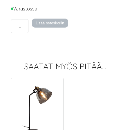
Varastossa
Harmony-
Lisää ostoskoriin
kattovalaisin
määrä
SAATAT MYÖS PITÄÄ…