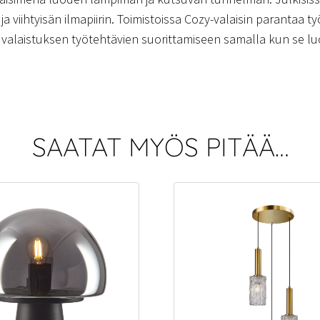
a viihtyisän ilmapiirin. Toimistoissa Cozy-valaisin parantaa t
än valaistuksen työtehtävien suorittamiseen samalla kun se luo
SAATAT MYÖS PITÄÄ…