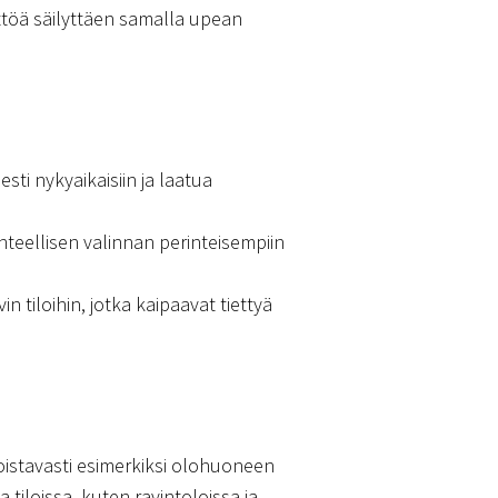
äyttöä säilyttäen samalla upean
sti nykyaikaisiin ja laatua
nteellisen valinnan perinteisempiin
n tiloihin, jotka kaipaavat tiettyä
loistavasti esimerkiksi olohuoneen
iloissa, kuten ravintoloissa ja