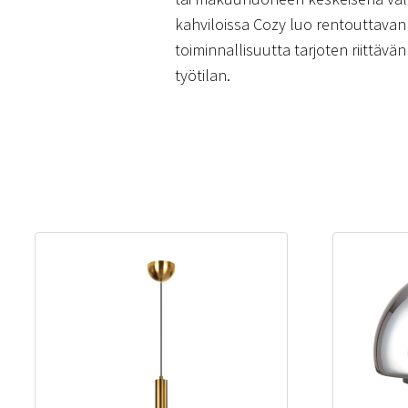
kahviloissa Cozy luo rentouttavan j
toiminnallisuutta tarjoten riittäv
työtilan.