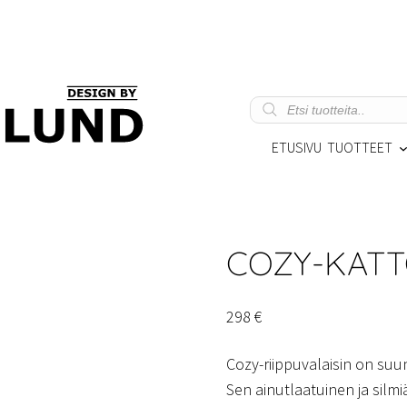
Products
search
ETUSIVU
TUOTTEET
COZY-KATT
298
€
Cozy-riippuvalaisin on suu
Sen ainutlaatuinen ja silm