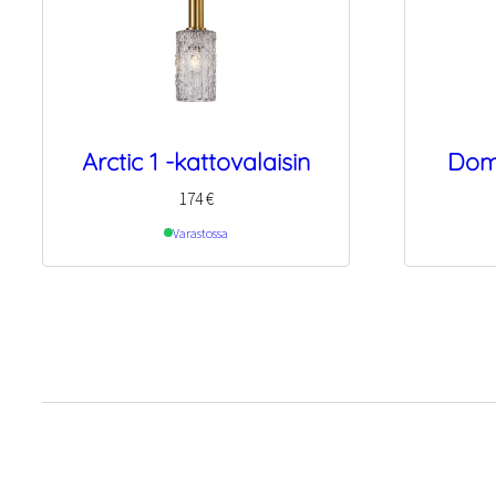
Arctic 1 -kattovalaisin
Dom
174
€
Varastossa