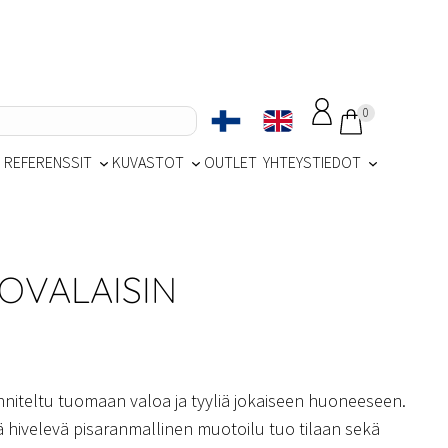
0
REFERENSSIT
KUVASTOT
OUTLET
YHTEYSTIEDOT
OVALAISIN
nniteltu tuomaan valoa ja tyyliä jokaiseen huoneeseen.
iä hivelevä pisaranmallinen muotoilu tuo tilaan sekä