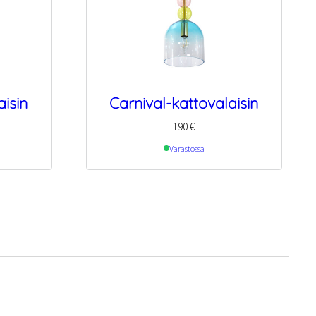
aisin
Carnival-kattovalaisin
190
€
Varastossa