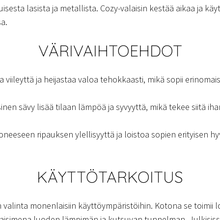
isesta lasista ja metallista. Cozy-valaisin kestää aikaa ja k
a.
VÄRIVAIHTOEHDOT
 viileyttä ja heijastaa valoa tehokkaasti, mikä sopii erinomaise
n sävy lisää tilaan lämpöä ja syvyyttä, mikä tekee siitä iha
neeseen ripauksen ylellisyyttä ja loistoa sopien erityisen hyvi
KÄYTTÖTARKOITUS
 valinta monenlaisiin käyttöympäristöihin. Kotona se toimii 
simena luoden lämpimän ja kutsuvan tunnelman. Julkisissa t