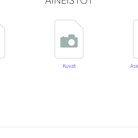
AINEISTOT
Kuvat
As