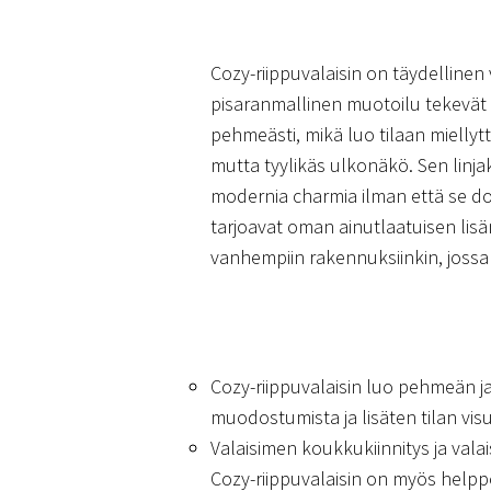
Cozy-riippuvalaisin on täydellinen 
pisaranmallinen muotoilu tekevät si
pehmeästi, mikä luo tilaan mielly
mutta tyylikäs ulkonäkö. Sen linja
modernia charmia ilman että se domi
tarjoavat oman ainutlaatuisen lisä
vanhempiin rakennuksiinkin, jossa
Cozy-riippuvalaisin luo pehmeän ja
muodostumista ja lisäten tilan vis
Valaisimen koukkukiinnitys ja vala
Cozy-riippuvalaisin on myös helppo