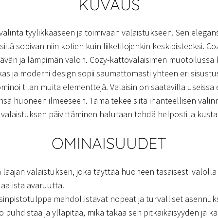
KUVAUS
valinta tyylikkääseen ja toimivaan valaistukseen. Sen elegans
itä sopivan niin kotien kuin liiketilojenkin keskipisteeksi. Co
ttävän ja lämpimän valon. Cozy-kattovalaisimen muotoilussa 
kas ja moderni design sopii saumattomasti yhteen eri sisust
noi tilan muita elementtejä. Valaisin on saatavilla useissa e
nsä huoneen ilmeeseen. Tämä tekee siitä ihanteellisen valinn
 valaistuksen päivittäminen halutaan tehdä helposti ja kust
OMINAISUUDET
 laajan valaistuksen, joka täyttää huoneen tasaisesti valoll
uaalista avaruutta.
isinpistotulppa mahdollistavat nopeat ja turvalliset asennuk
 puhdistaa ja ylläpitää, mikä takaa sen pitkäikäisyyden ja k