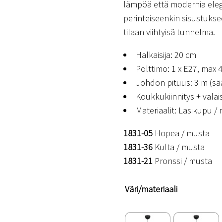
lämpöä että modernia elega
perinteiseenkin sisustukse
tilaan viihtyisä tunnelma.
Halkaisija: 20 cm
Polttimo: 1 x E27, max 4
Johdon pituus: 3 m (sä
Koukkukiinnitys + valai
Materiaalit: Lasikupu /
1831-05
Hopea / musta
1831-36
Kulta / musta
1831-21
Pronssi / musta
Väri/materiaali