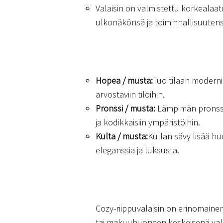
Valaisin on valmistettu korkealaatu
ulkonäkönsä ja toiminnallisuutens
Hopea / musta:
Tuo tilaan modernia
arvostaviin tiloihin.
Pronssi / musta:
Lämpimän pronssine
ja kodikkaisiin ympäristöihin.
Kulta / musta:
Kullan sävy lisää huo
eleganssia ja luksusta.
Cozy-riippuvalaisin on erinomainen
tai makuuhuoneen keskeisenä valai