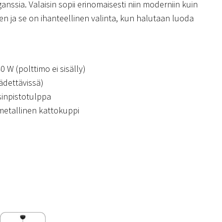
nssia. Valaisin sopii erinomaisesti niin moderniin kuin
en ja se on ihanteellinen valinta, kun halutaan luoda
0 W (polttimo ei sisälly)
ädettävissä)
sinpistotulppa
 metallinen kattokuppi