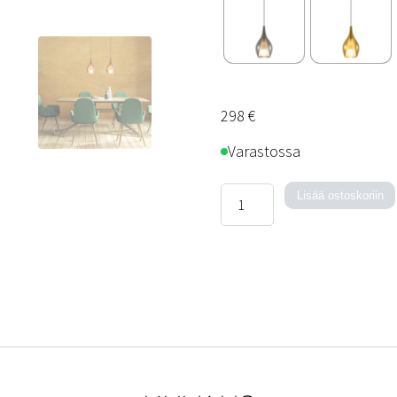
298
€
Varastossa
Cozy-
Lisää ostoskoriin
kattovalaisin
määrä