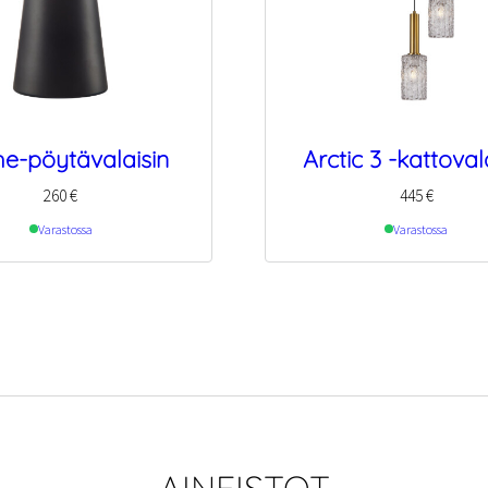
e-pöytävalaisin
Arctic 3 -kattoval
260
€
445
€
Varastossa
Varastossa