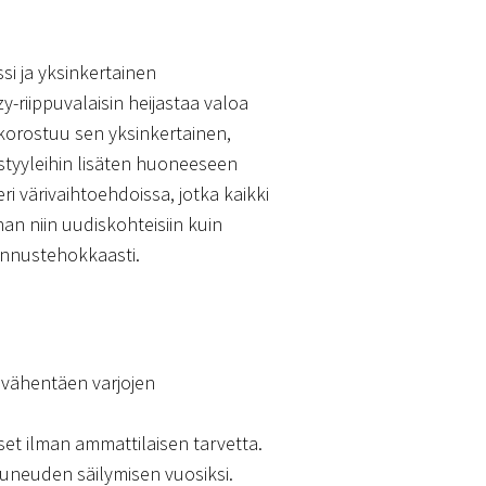
si ja yksinkertainen
zy-riippuvalaisin heijastaa valoa
korostuu sen yksinkertainen,
ustyyleihin lisäten huoneeseen
ri värivaihtoehdoissa, jotka kaikki
an niin uudiskohteisiin kuin
annustehokkaasti.
a vähentäen varjojen
set ilman ammattilaisen tarvetta.
auneuden säilymisen vuosiksi.