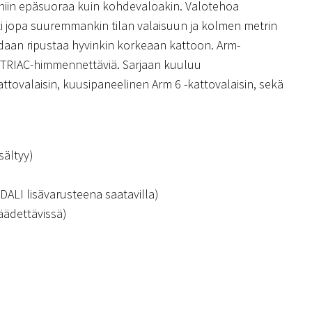
n niin epäsuoraa kuin kohdevaloakin. Valotehoa
ti jopa suuremmankin tilan valaisuun ja kolmen metrin
oidaan ripustaa hyvinkin korkeaan kattoon. Arm-
 TRIAC-himmennettäviä. Sarjaan kuuluu
tovalaisin, kuusipaneelinen Arm 6 -kattovalaisin, sekä
sältyy)
ALI lisävarusteena saatavilla)
äädettävissä)