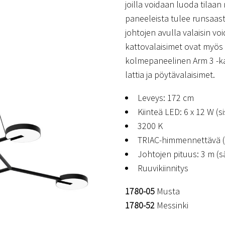
joilla voidaan luoda tilaa
paneeleista tulee runsaas
johtojen avulla valaisin v
kattovalaisimet ovat myös
kolmepaneelinen Arm 3 -kat
lattia ja pöytävalaisimet.
Leveys: 172 cm
Kiinteä LED: 6 x 12 W (si
3200 K
TRIAC-himmennettävä (D
Johtojen pituus: 3 m (s
Ruuvikiinnitys
1780-05
Musta
1780-52
Messinki