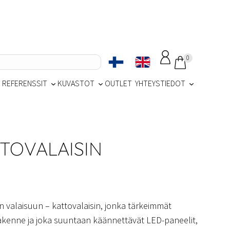
0
REFERENSSIT
KUVASTOT
OUTLET
YHTEYSTIEDOT
TTOVALAISIN
 valaisuun – kattovalaisin, jonka tärkeimmät
akenne ja joka suuntaan käännettävät LED-paneelit,