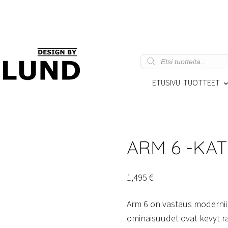
Products
search
ETUSIVU
TUOTTEET
ARM 6 -KA
1,495
€
Arm 6 on vastaus moderniin
ominaisuudet ovat kevyt r