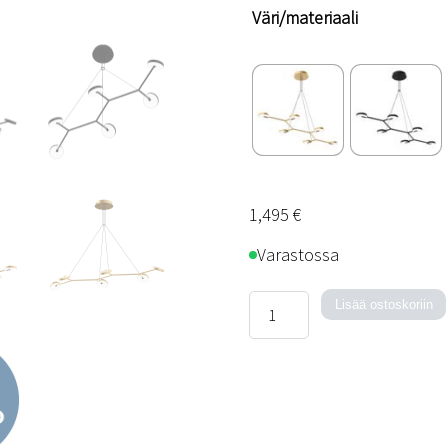
Väri/materiaali
1,495
€
Varastossa
Arm
Lisää ostoskoriin
6
-
kattovalaisin
määrä