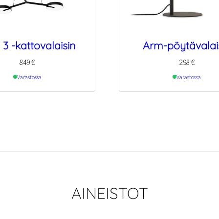
3 -kattovalaisin
Arm-pöytävalai
849
€
298
€
Varastossa
Varastossa
AINEISTOT