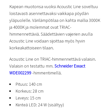
Kapean muotonsa vuoksi Acoustic Line soveltuu
loistavasti asennettavaksi vaikkapa pöydän
yläpuolelle. Värilämpötilaa on kahta mallia 3000K
ja 4000K ja molemmat ovat TRIAC-
himmennettäviä. Säädettävien vaijerien avulla
Acoustic Line voidaan sijoittaa myös hyvin
korkeakattoiseen tilaan.
Acoustic Line on TRIAC-himmennettävä valaisin.
Valaisin on testattu mm.
Schneider Exxact
WDE002299
-himmentimellä.
Pituus: 140 cm
Korkeus: 28 cm
Leveys: 15 cm
Kiinteä LED: 24 W (sisältyy)