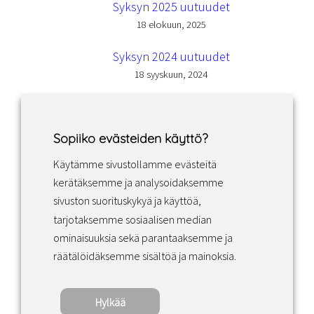
Syksyn 2025 uutuudet
18 elokuun, 2025
Syksyn 2024 uutuudet
18 syyskuun, 2024
Sopiiko evästeiden käyttö?
Käytämme sivustollamme evästeitä
Facebook
Instagram
LinkedIn
kerätäksemme ja analysoidaksemme
sivuston suorituskykyä ja käyttöä,
tarjotaksemme sosiaalisen median
Sopimusehdot
ominaisuuksia sekä parantaaksemme ja
räätälöidäksemme sisältöä ja mainoksia.
Tietosuojakäytäntö
Hylkää
Copyright ©2022 · Valaisin Grönlund