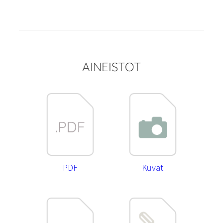
kattovalaisin
määrä
AINEISTOT
PDF
Kuvat