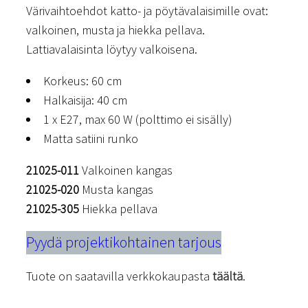
Värivaihtoehdot katto- ja pöytävalaisimille ovat:
valkoinen, musta ja hiekka pellava.
Lattiavalaisinta löytyy valkoisena.
Korkeus: 60 cm
Halkaisija: 40 cm
1 x E27, max 60 W (polttimo ei sisälly)
Matta satiini runko
21025-011
Valkoinen kangas
21025-020
Musta kangas
21025-305
Hiekka pellava
Pyydä projektikohtainen tarjous
Tuote on saatavilla verkkokaupasta
täältä
.