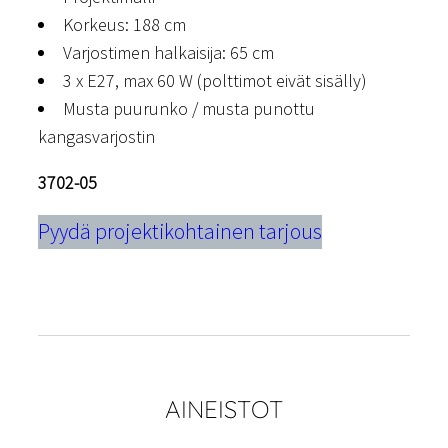
Korkeus: 188 cm
Varjostimen halkaisija: 65 cm
3 x E27, max 60 W (polttimot eivät sisälly)
Musta puurunko / musta punottu
kangasvarjostin
3702-05
Pyydä projektikohtainen tarjous
AINEISTOT