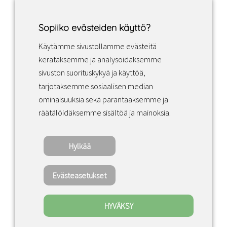
Sopiiko evästeiden käyttö?
Käytämme sivustollamme evästeitä
Facebook
Instagram
LinkedIn
kerätäksemme ja analysoidaksemme
sivuston suorituskykyä ja käyttöä,
tarjotaksemme sosiaalisen median
Sopimusehdot
ominaisuuksia sekä parantaaksemme ja
räätälöidäksemme sisältöä ja mainoksia.
Tietosuojakäytäntö
Hylkää
Copyright ©2022 · Valaisin Grönlund – All
Rights Reserved
Evästeasetukset
HYVÄKSY