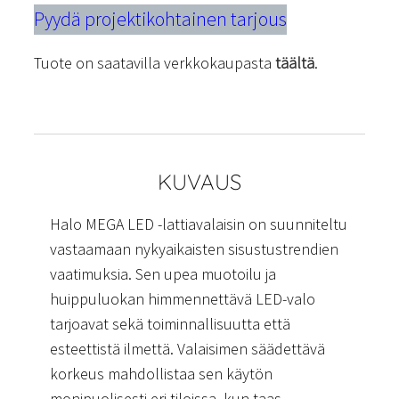
Pyydä projektikohtainen tarjous
Tuote on saatavilla verkkokaupasta
täältä
.
KUVAUS
Halo MEGA LED -lattiavalaisin on suunniteltu
vastaamaan nykyaikaisten sisustustrendien
vaatimuksia. Sen upea muotoilu ja
huippuluokan himmennettävä LED-valo
tarjoavat sekä toiminnallisuutta että
esteettistä ilmettä. Valaisimen säädettävä
korkeus mahdollistaa sen käytön
monipuolisesti eri tiloissa, kun taas