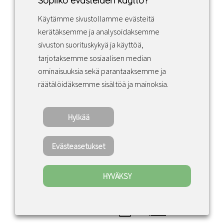
Sopiiko evästeiden käyttö?
Käytämme sivustollamme evästeitä
Facebook
Instagram
LinkedIn
kerätäksemme ja analysoidaksemme
sivuston suorituskykyä ja käyttöä,
tarjotaksemme sosiaalisen median
Sopimusehdot
ominaisuuksia sekä parantaaksemme ja
räätälöidäksemme sisältöä ja mainoksia.
Tietosuojakäytäntö
Hylkää
Copyright ©2022 · Valaisin Grönlund – All
Rights Reserved
Evästeasetukset
HYVÄKSY
0