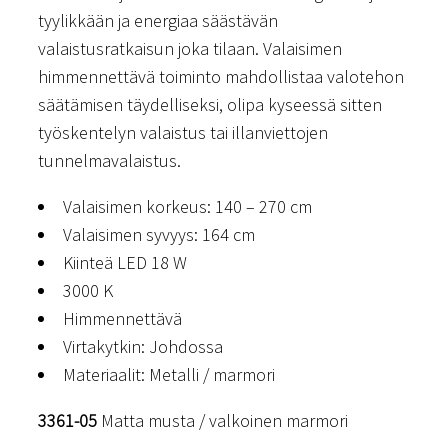
tyylikkään ja energiaa säästävän
valaistusratkaisun joka tilaan. Valaisimen
himmennettävä toiminto mahdollistaa valotehon
säätämisen täydelliseksi, olipa kyseessä sitten
työskentelyn valaistus tai illanviettojen
tunnelmavalaistus.
Valaisimen korkeus: 140 – 270 cm
Valaisimen syvyys: 164 cm
Kiinteä LED 18 W
3000 K
Himmennettävä
Virtakytkin: Johdossa
Materiaalit: Metalli / marmori
3361-05
Matta musta / valkoinen marmori