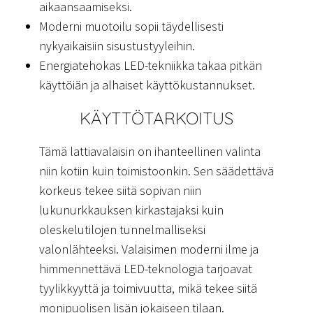
aikaansaamiseksi.
Moderni muotoilu sopii täydellisesti
nykyaikaisiin sisustustyyleihin.
Energiatehokas LED-tekniikka takaa pitkän
käyttöiän ja alhaiset käyttökustannukset.
KÄYTTÖTARKOITUS
Tämä lattiavalaisin on ihanteellinen valinta
niin kotiin kuin toimistoonkin. Sen säädettävä
korkeus tekee siitä sopivan niin
lukunurkkauksen kirkastajaksi kuin
oleskelutilojen tunnelmalliseksi
valonlähteeksi. Valaisimen moderni ilme ja
himmennettävä LED-teknologia tarjoavat
tyylikkyyttä ja toimivuutta, mikä tekee siitä
monipuolisen lisän jokaiseen tilaan.