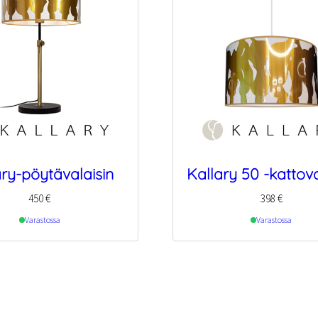
ary-pöytävalaisin
Kallary 50 -kattova
450
€
398
€
Varastossa
Varastossa