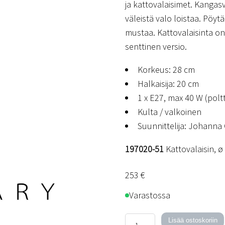
ja kattovalaisimet. Kangas
väleistä valo loistaa. Pöyt
mustaa. Kattovalaisinta on 
senttinen versio.
Korkeus: 28 cm
Halkaisija: 20 cm
1 x E27, max 40 W (poltt
Kulta / valkoinen
Suunnittelija: Johanna
197020-51
Kattovalaisin, ø
253
€
Varastossa
Kallary
Lisää ostoskoriin