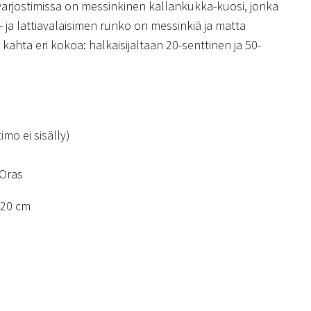
varjostimissa on messinkinen kallankukka-kuosi, jonka
ä- ja lattiavalaisimen runko on messinkiä ja matta
kahta eri kokoa: halkaisijaltaan 20-senttinen ja 50-
imo ei sisälly)
 Oras
 20 cm