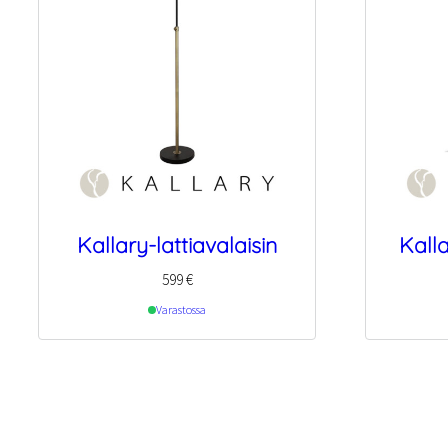
Kallary-lattiavalaisin
Kall
599
€
Varastossa