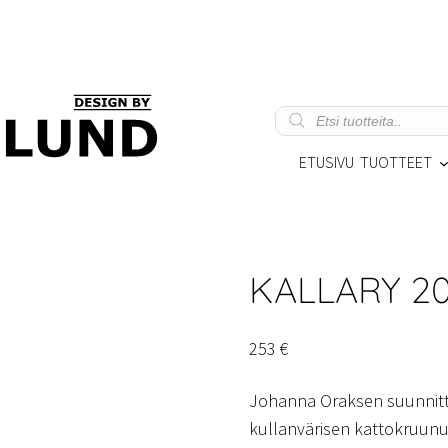
Products
search
ETUSIVU
TUOTTEET
KALLARY 20
253
€
Johanna Oraksen suunnit
kullanvärisen kattokruunun