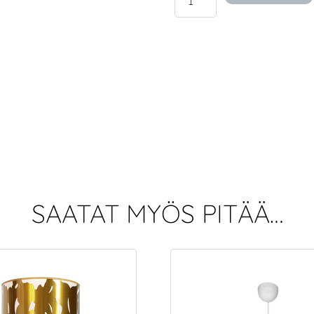
20
-
kattovalaisin
määrä
SAATAT MYÖS PITÄÄ…