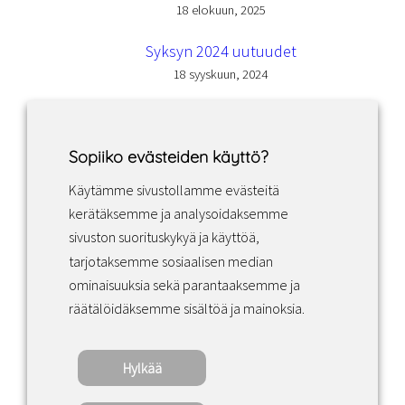
18 elokuun, 2025
Syksyn 2024 uutuudet
18 syyskuun, 2024
Sopiiko evästeiden käyttö?
Käytämme sivustollamme evästeitä
Facebook
Instagram
LinkedIn
kerätäksemme ja analysoidaksemme
sivuston suorituskykyä ja käyttöä,
tarjotaksemme sosiaalisen median
Sopimusehdot
ominaisuuksia sekä parantaaksemme ja
räätälöidäksemme sisältöä ja mainoksia.
Tietosuojakäytäntö
Hylkää
Copyright ©2022 · Valaisin Grönlund – All