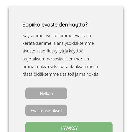
Sopiiko evästeiden käyttö?
Käytämme sivustollamme evästeitä
Facebook
Instagram
LinkedIn
kerätäksemme ja analysoidaksemme
sivuston suorituskykyä ja käyttöä,
tarjotaksemme sosiaalisen median
Sopimusehdot
ominaisuuksia sekä parantaaksemme ja
räätälöidäksemme sisältöä ja mainoksia.
Tietosuojakäytäntö
Hylkää
Copyright ©2022 · Valaisin Grönlund – All
Rights Reserved
Evästeasetukset
HYVÄKSY