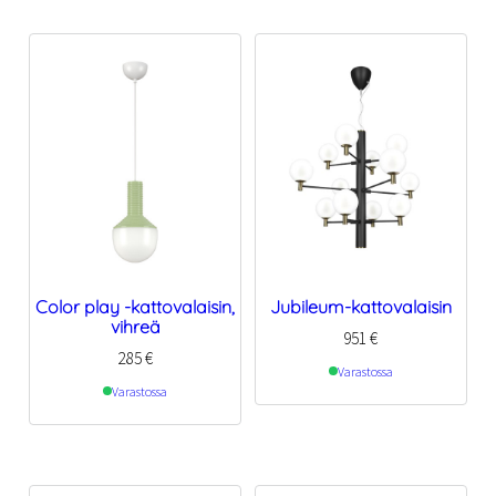
Color play -kattovalaisin,
Jubileum-kattovalaisin
vihreä
951
€
285
€
Varastossa
Varastossa