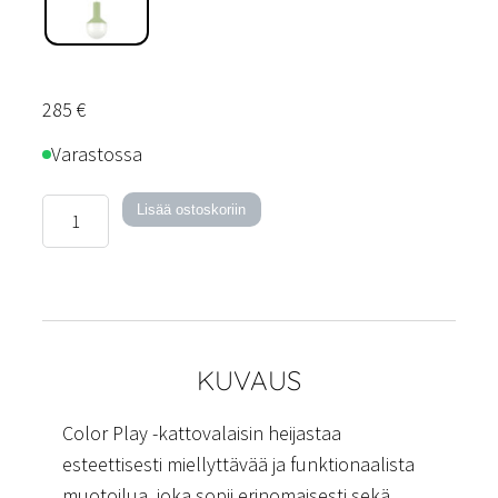
285
€
Varastossa
Color
Lisää ostoskoriin
Play
-
kattovalaisin
määrä
KUVAUS
Color Play -kattovalaisin heijastaa
esteettisesti miellyttävää ja funktionaalista
muotoilua, joka sopii erinomaisesti sekä