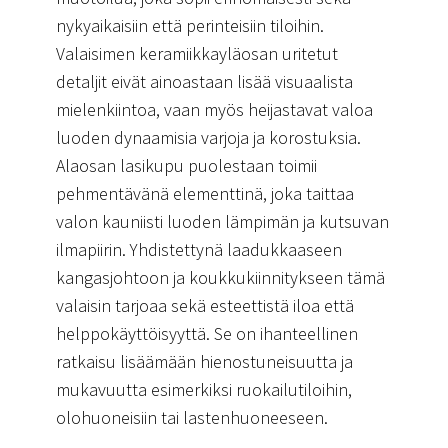
nykyaikaisiin että perinteisiin tiloihin.
Valaisimen keramiikkayläosan uritetut
detaljit eivät ainoastaan lisää visuaalista
mielenkiintoa, vaan myös heijastavat valoa
luoden dynaamisia varjoja ja korostuksia.
Alaosan lasikupu puolestaan toimii
pehmentävänä elementtinä, joka taittaa
valon kauniisti luoden lämpimän ja kutsuvan
ilmapiirin. Yhdistettynä laadukkaaseen
kangasjohtoon ja koukkukiinnitykseen tämä
valaisin tarjoaa sekä esteettistä iloa että
helppokäyttöisyyttä. Se on ihanteellinen
ratkaisu lisäämään hienostuneisuutta ja
mukavuutta esimerkiksi ruokailutiloihin,
olohuoneisiin tai lastenhuoneeseen.