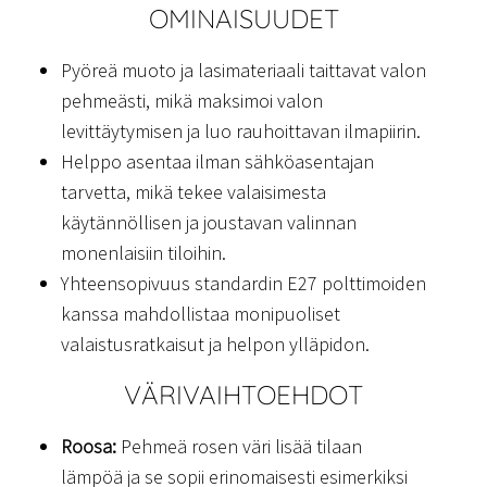
OMINAISUUDET
Pyöreä muoto ja lasimateriaali taittavat valon
pehmeästi, mikä maksimoi valon
levittäytymisen ja luo rauhoittavan ilmapiirin.
Helppo asentaa ilman sähköasentajan
tarvetta, mikä tekee valaisimesta
käytännöllisen ja joustavan valinnan
monenlaisiin tiloihin.
Yhteensopivuus standardin E27 polttimoiden
kanssa mahdollistaa monipuoliset
valaistusratkaisut ja helpon ylläpidon.
VÄRIVAIHTOEHDOT
Roosa:
Pehmeä rosen väri lisää tilaan
lämpöä ja se sopii erinomaisesti esimerkiksi