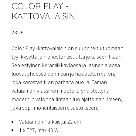
COLOR PLAY -
KATTOVALAISIN
285
€
Color Play -kattovalaisin on suunniteltu tuomaan
tyylikkyyttä ja hienostuneisuutta jokaiseen tilaan.
Sen erityinen keramiikkayläosa ja lasinen alaosa
luovat yhdessä pehmeän ja hajautetun valon,
joka korostaa tilan parhaita puolia. Tämän
valaisimen klassinen muotoilu yhdistettynä
moderniin valonhallintaan luo ajattoman ilmeen,
joka sopii monenlaiseen sisustukseen.
Valaisimen halkaisija: 22 cm
1 x E27, max 40 W