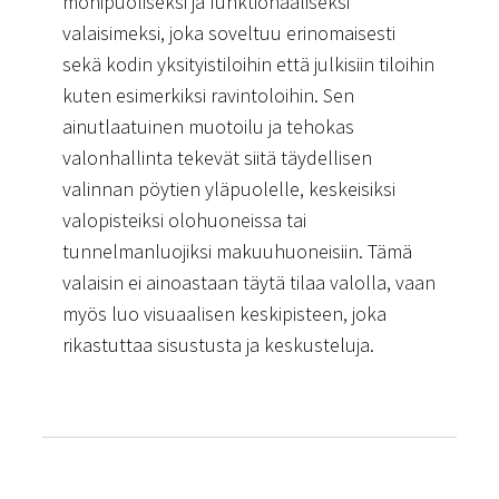
monipuoliseksi ja funktionaaliseksi
valaisimeksi, joka soveltuu erinomaisesti
sekä kodin yksityistiloihin että julkisiin tiloihin
kuten esimerkiksi ravintoloihin. Sen
ainutlaatuinen muotoilu ja tehokas
valonhallinta tekevät siitä täydellisen
valinnan pöytien yläpuolelle, keskeisiksi
valopisteiksi olohuoneissa tai
tunnelmanluojiksi makuuhuoneisiin. Tämä
valaisin ei ainoastaan täytä tilaa valolla, vaan
myös luo visuaalisen keskipisteen, joka
rikastuttaa sisustusta ja keskusteluja.