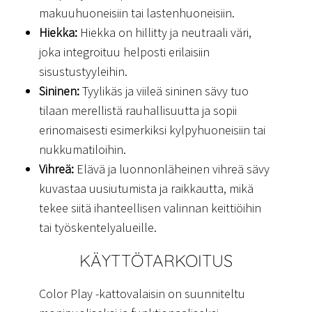
makuuhuoneisiin tai lastenhuoneisiin.
Hiekka:
Hiekka on hillitty ja neutraali väri,
joka integroituu helposti erilaisiin
sisustustyyleihin.
Sininen:
Tyylikäs ja viileä sininen sävy tuo
tilaan merellistä rauhallisuutta ja sopii
erinomaisesti esimerkiksi kylpyhuoneisiin tai
nukkumatiloihin.
Vihreä:
Elävä ja luonnonläheinen vihreä sävy
kuvastaa uusiutumista ja raikkautta, mikä
tekee siitä ihanteellisen valinnan keittiöihin
tai työskentelyalueille.
KÄYTTÖTARKOITUS
Color Play -kattovalaisin on suunniteltu