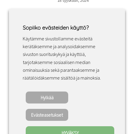
18 syyskuun, 2024
Sopiiko evästeiden käyttö?
Käytämme sivustollamme evästeitä
Facebook
Instagram
LinkedIn
kerätäksemme ja analysoidaksemme
sivuston suorituskykyä ja käyttöä,
tarjotaksemme sosiaalisen median
Sopimusehdot
ominaisuuksia sekä parantaaksemme ja
räätälöidäksemme sisältöä ja mainoksia.
Tietosuojakäytäntö
Hylkää
Copyright ©2022 · Valaisin Grönlund – All
Rights Reserved
Evästeasetukset
HYVÄKSY