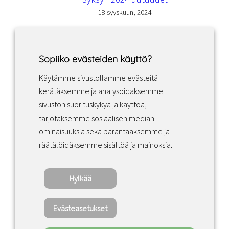
18 syyskuun, 2024
Sopiiko evästeiden käyttö?
Käytämme sivustollamme evästeitä
Facebook
Instagram
LinkedIn
kerätäksemme ja analysoidaksemme
sivuston suorituskykyä ja käyttöä,
tarjotaksemme sosiaalisen median
Sopimusehdot
ominaisuuksia sekä parantaaksemme ja
räätälöidäksemme sisältöä ja mainoksia.
Tietosuojakäytäntö
Hylkää
Copyright ©2022 · Valaisin Grönlund – All
Rights Reserved
Evästeasetukset