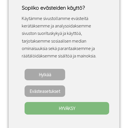
Sopiiko evästeiden käyttö?
Käytämme sivustollamme evästeitä
Facebook
Instagram
LinkedIn
kerätäksemme ja analysoidaksemme
sivuston suorituskykyä ja käyttöä,
tarjotaksemme sosiaalisen median
Sopimusehdot
ominaisuuksia sekä parantaaksemme ja
räätälöidäksemme sisältöä ja mainoksia.
Tietosuojakäytäntö
Hylkää
Copyright ©2022 · Valaisin Grönlund – All
Rights Reserved
Evästeasetukset
HYVÄKSY
0