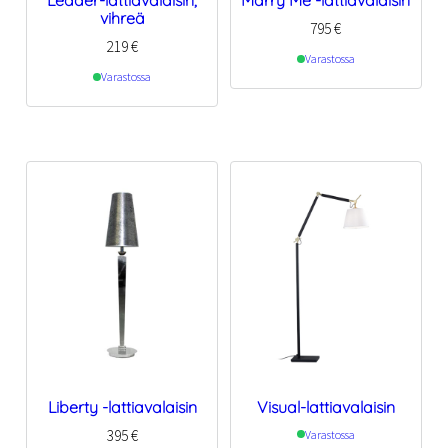
Leader-lattiavalaisin,
Marry Me -lattiavalaisin
vihreä
795
€
219
€
Varastossa
Varastossa
Liberty -lattiavalaisin
Visual-lattiavalaisin
395
€
Varastossa