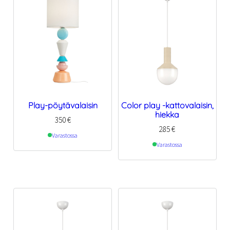
Play-pöytävalaisin
Color play -kattovalaisin,
hiekka
350
€
285
€
Varastossa
Varastossa