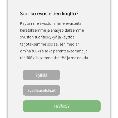
Sopiiko evästeiden käyttö?
Käytämme sivustollamme evästeitä
Facebook
Instagram
LinkedIn
kerätäksemme ja analysoidaksemme
sivuston suorituskykyä ja käyttöä,
tarjotaksemme sosiaalisen median
Sopimusehdot
ominaisuuksia sekä parantaaksemme ja
räätälöidäksemme sisältöä ja mainoksia.
Tietosuojakäytäntö
Hylkää
Copyright ©2022 · Valaisin Grönlund – All
Rights Reserved
Evästeasetukset
HYVÄKSY