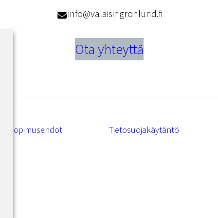
info@valaisingronlund.fi
Ota yhteyttä
Sopimusehdot
Tietosuojakäytäntö