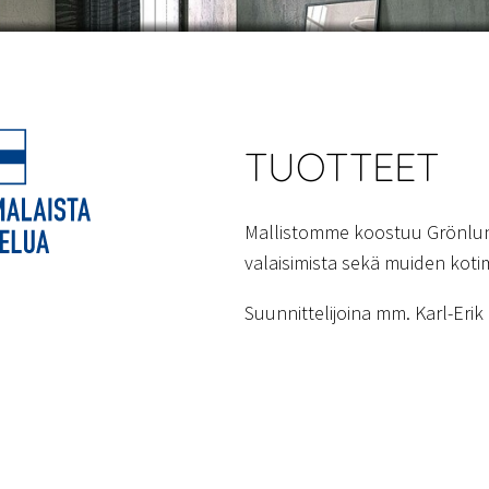
TUOTTEET
Mallistomme koostuu Grönlun
valaisimista sekä muiden kotim
Suunnittelijoina mm. Karl-Eri