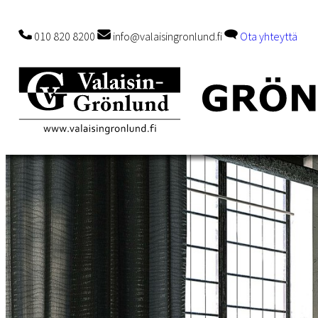
010 820 8200
info@valaisingronlund.fi
Ota yhteyttä