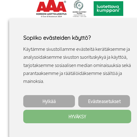
Sopiiko evästeiden käyttö?
Käytämme sivustollamme evästeitä kerätäksemme ja
analysoidaksemme sivuston suorituskykyä ja käyttöä,
tarjotaksemme sosiaalisen median ominaisuuksia sekä
parantaaksemme ja räätälöidäksemme sisältöä ja
Facebook
Instagram
LinkedIn
mainoksia.
Hylkää
Evästeasetukset
HYVÄKSY