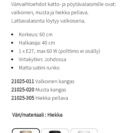
Värivaihtoehdot katto- ja pöytävalaisimille ovat:
valkoinen, musta ja hiekka pellava.
Lattiavalaisinta löytyy valkoisena.
Korkeus: 60 cm
Halkaisija: 40 cm
1 x E27, max 60 W (polttimo ei sisälly)
Virtakytkin: Johdossa
Matta satiini runko
21025-011
Valkoinen kangas
21025-020
Musta kangas
21025-305
Hiekka pellava
Väri/materiaali
: Hiekka