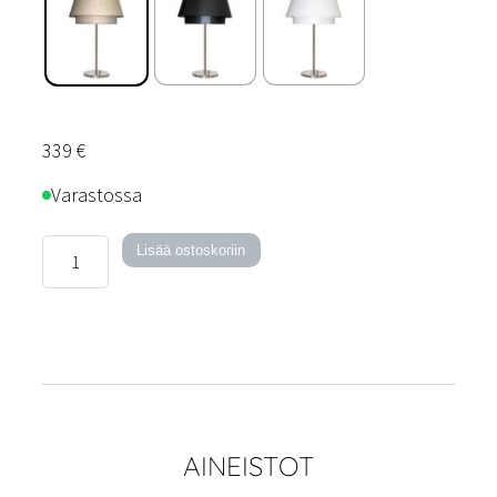
339
€
Varastossa
Tupla-
Lisää ostoskoriin
pöytävalaisin
määrä
AINEISTOT