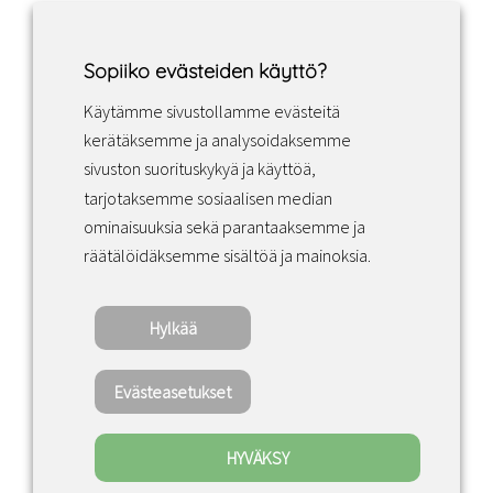
Sopiiko evästeiden käyttö?
Käytämme sivustollamme evästeitä
Facebook
Instagram
LinkedIn
kerätäksemme ja analysoidaksemme
sivuston suorituskykyä ja käyttöä,
tarjotaksemme sosiaalisen median
Sopimusehdot
ominaisuuksia sekä parantaaksemme ja
räätälöidäksemme sisältöä ja mainoksia.
Tietosuojakäytäntö
Hylkää
Copyright ©2022 · Valaisin Grönlund – All
Rights Reserved
Evästeasetukset
HYVÄKSY