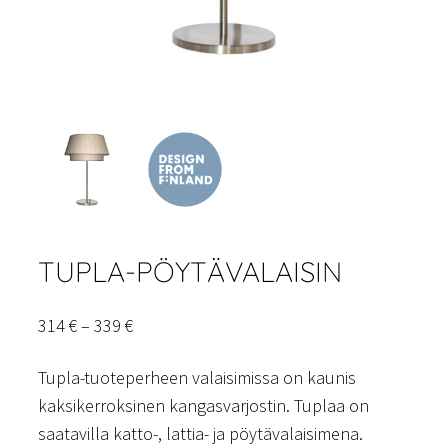
TUPLA-PÖYTÄVALAISIN
Hintaluokka:
314
€
–
339
€
314 €
Tupla-tuoteperheen valaisimissa on kaunis
–
kaksikerroksinen kangasvarjostin. Tuplaa on
339 €
saatavilla katto-, lattia- ja pöytävalaisimena.